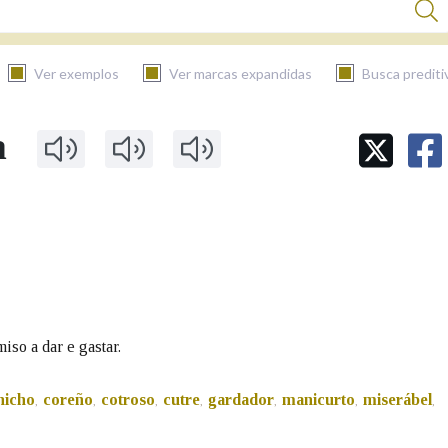
Ver exemplos
Ver marcas expandidas
Busca prediti
a
BUSCAR NO CONTIDO
Nas definicións
Nos exemplos
iso a dar e gastar.
Na fraseoloxía
nicho
coreño
cotroso
cutre
gardador
manicurto
miserábel
,
,
,
,
,
,
,