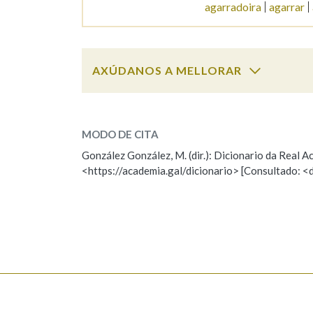
agarradoira
agarrar
AXÚDANOS A MELLORAR
agarrado
SOBRE A PALABRA:
MODO DE CITA
ESCOLLE UNHA OPCIÓN:
González González, M. (dir.): Dicionario da Real
<https://academia.gal/dicionario> [Consultado: <
Observación
Hai un erro na palabra
Falta unha voz
Nome
Apelido
Enderezo electrónico