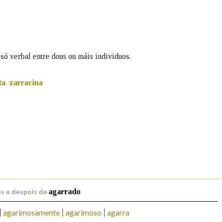
Pertence a
 só verbal entre dous ou máis individuos.
AXUDA NA BUSCA
LIMPAR
BUSCA
ta
zarracina
,
s e despois de
agarrado
agarimosamente
agarimoso
agarra