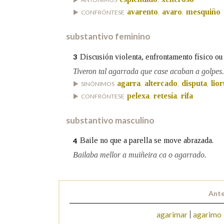
avarento
avaro
mesquiño
CONFRÓNTESE
,
,
Marcas gramaticais
substantivo feminino
Discusión violenta, enfrontamento físico ou
3
Tiveron tal agarrada que case acaban a golpes.
agarra
altercado
disputa
lior
SINÓNIMOS
,
,
,
pelexa
retesía
rifa
CONFRÓNTESE
,
,
substantivo masculino
Baile no que a parella se move abrazada.
4
Bailaba mellor a muiñeira ca o agarrado.
Ante
agarimar
agarimo