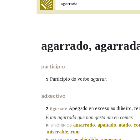
Termo a buscar
agarrado
, agarrad
BUSCAR NOS LEMAS
Comeza por
participio
Participio do verbo
agarrar
.
1
Remata por
adxectivo
Apegado en exceso ao diñeiro, rem
2
figurado
Contén
É tan agarrada que non gasta nin en comer.
amarrado
apañado
atado
co
SINÓNIMOS
,
,
,
miserable
ruín
,
OUTRAS OPCIÓNS DE BUSCA
espléndido
xeneroso
ANTÓNIMOS
,