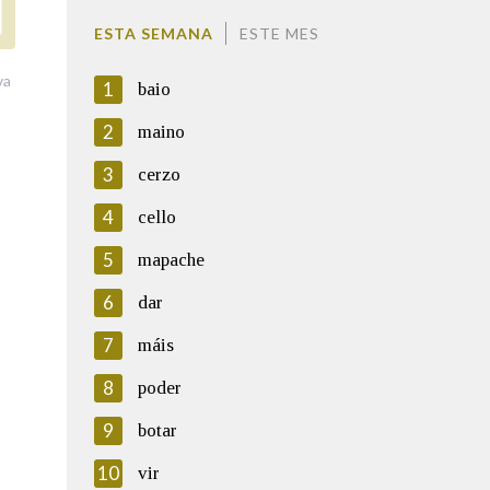
ESTA SEMANA
ESTE MES
va
1
baio
2
maino
3
cerzo
4
cello
5
mapache
6
dar
7
máis
8
poder
9
botar
10
vir