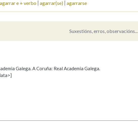
agarrar e + verbo
agarrar(se)
agarrarse
Suxestións, erros, observacións...
 Academia Galega. A Coruña: Real Academia Galega.
data>]
Propoño mellorar a definición
Actualización
s