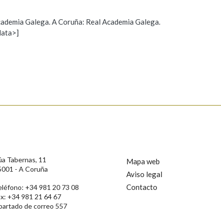
 Academia Galega. A Coruña: Real Academia Galega.
data>]
Propoño mellorar a definición
Actualización
s
úa Tabernas, 11
Mapa web
5001 - A Coruña
Aviso legal
Contacto
eléfono: +34 981 20 73 08
ax: +34 981 21 64 67
partado de correo 557