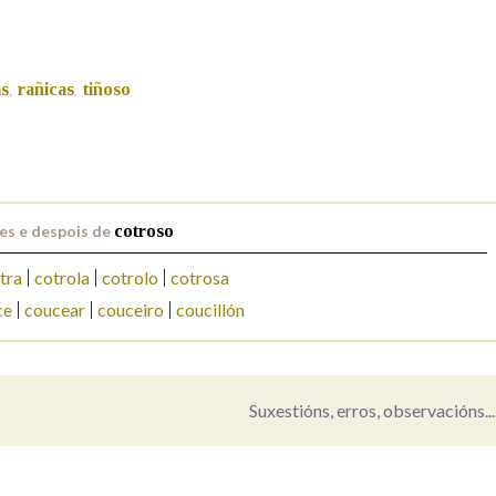
Pertence a
as
rañicas
tiñoso
,
,
AXUDA NA BUSCA
LIMPAR
BUSCA
es e despois de
cotroso
tra
cotrola
cotrolo
cotrosa
ce
coucear
couceiro
coucillón
Suxestións, erros, observacións...