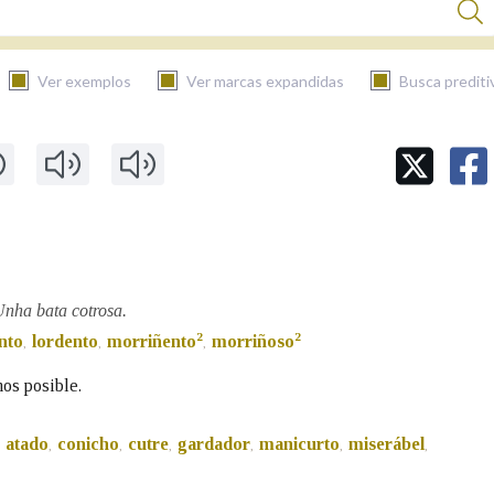
Ver exemplos
Ver marcas expandidas
Busca prediti
BUSCAR NO CONTIDO
Nas definicións
Nos exemplos
Unha bata cotrosa.
2
2
nto
lordento
morriñento
morriñoso
,
,
,
nos posible.
Na fraseoloxía
atado
conicho
cutre
gardador
manicurto
miserábel
,
,
,
,
,
,
,