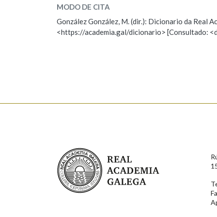
MODO DE CITA
ESCOLLE UNHA OPCIÓN:
González González, M. (dir.): Dicionario da Real
<https://academia.gal/dicionario> [Consultado: <
Observación
Hai un erro na palabra
Falta unha voz
Nome
Apelido
Enderezo electrónico
Real Academia Galega
R
Comentario
1
T
F
A