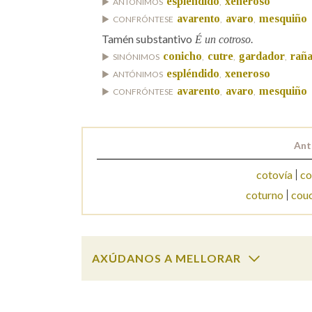
espléndido
xeneroso
ANTÓNIMOS
,
avarento
avaro
mesquiño
CONFRÓNTESE
,
,
Marcas gramaticais
Tamén substantivo
É un cotroso.
conicho
cutre
gardador
rañ
SINÓNIMOS
,
,
,
espléndido
xeneroso
ANTÓNIMOS
,
avarento
avaro
mesquiño
CONFRÓNTESE
,
,
Ant
cotovía
co
coturno
cou
AXÚDANOS A MELLORAR
cotroso
SOBRE A PALABRA: