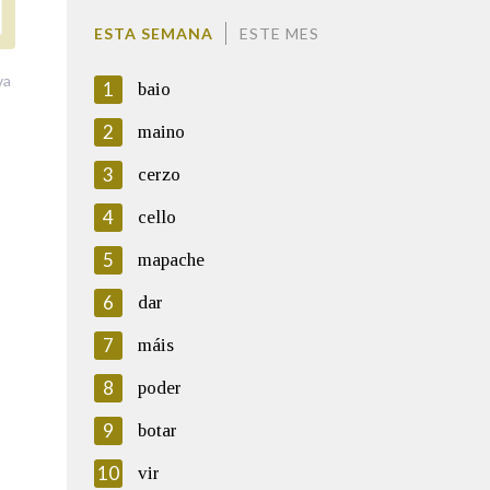
ESTA SEMANA
ESTE MES
va
1
baio
2
maino
3
cerzo
4
cello
5
mapache
6
dar
7
máis
8
poder
9
botar
10
vir