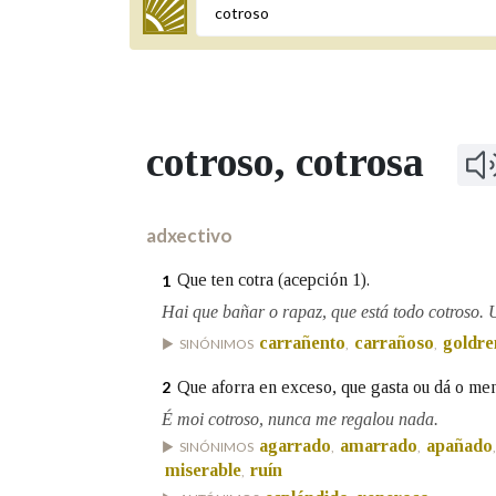
Termo a buscar
cotroso
, cotrosa
BUSCAR NOS LEMAS
Comeza por
adxectivo
Que ten cotra (acepción 1).
1
Remata por
Hai que bañar o rapaz, que está todo cotroso. 
carrañento
carrañoso
goldre
SINÓNIMOS
,
,
Que aforra en exceso, que gasta ou dá o me
2
Contén
É moi cotroso, nunca me regalou nada.
agarrado
amarrado
apañado
SINÓNIMOS
,
,
miserable
ruín
,
OUTRAS OPCIÓNS DE BUSCA