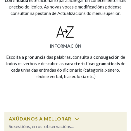
continuada
este dicionario para achegar un coñecemento máis
preciso do léxico. As novas voces e modificacións pódense
consultar na pestana de Actualizacións do menú superior.
Na fraseoloxía
OUTRAS OPCIÓNS DE BUSCA
INFORMACIÓN
Marcas gramaticais
Escoita a
pronuncia
das palabras, consulta a
conxugación
de
todos os verbos e descubre as
características gramaticais
de
cada unha das entradas do dicionario (categoría, xénero,
réxime verbal, fraseoloxía etc.)
Pertence a
LIMPAR
BUSCA
AXÚDANOS A MELLORAR
Suxestións, erros, observacións...