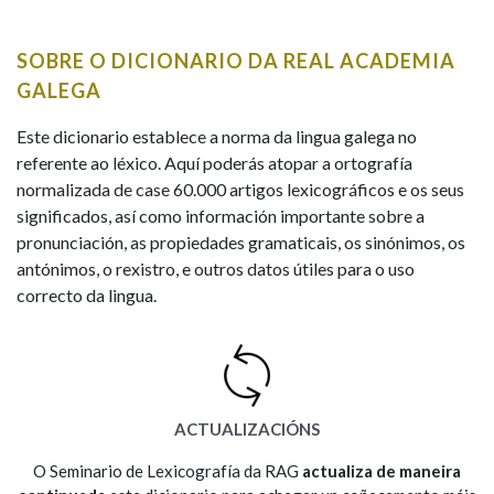
IDENTIDADE CORPORATIVA
Facebook
Twitter
Youtube
Instagram
Bluesky
BUSCAR NOS LEMAS
FIGURAS HOMENAXEADAS
MARCIAL DEL ADALID
SOBRE O DICIONARIO DA REAL ACADEMIA
HISTORIA
Comeza por
CASA-MUSEO EMILIA PARDO
GALEGA
BAZÁN
60 ANOS DLG
PRIMAVERA DAS LETRAS
Este dicionario establece a norma da lingua galega no
Remata por
referente ao léxico. Aquí poderás atopar a ortografía
PORTAL DAS PALABRAS
normalizada de case 60.000 artigos lexicográficos e os seus
significados, así como información importante sobre a
pronunciación, as propiedades gramaticais, os sinónimos, os
Contén
antónimos, o rexistro, e outros datos útiles para o uso
correcto da lingua.
BUSCAR NO CONTIDO
Nas definicións
ACTUALIZACIÓNS
Nos exemplos
O Seminario de Lexicografía da RAG
actualiza de maneira