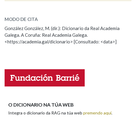
ESCOLLE UNHA OPCIÓN:
MODO DE CITA
Observación
Falta unha voz
González González, M. (dir.): Dicionario da Real Academia
Galega. A Coruña: Real Academia Galega.
Nome
<https://academia.gal/dicionario> [Consultado: <data>]
Apelidos
Enderezo electrónico
O DICIONARIO NA TÚA WEB
Integra o dicionario da RAG na túa web
premendo aquí
.
Comentario