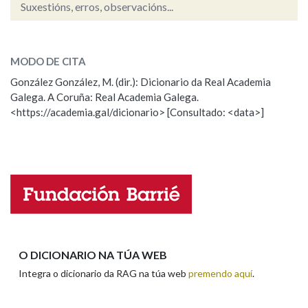
Suxestións, erros, observacións...
bordelo
SOBRE A PALABRA:
Na fraseoloxía
MODO DE CITA
ESCOLLE UNHA OPCIÓN:
González González, M. (dir.): Dicionario da Real Academia
Galega. A Coruña: Real Academia Galega.
Observación
Hai un erro na palabra
OUTRAS OPCIÓNS DE BUSCA
<https://academia.gal/dicionario> [Consultado: <data>]
Propoño mellorar a definición
Actualización
Marcas gramaticais
Falta unha voz
Pertence a
Nome
LIMPAR
BUSCA
Apelidos
O DICIONARIO NA TÚA WEB
Integra o dicionario da RAG na túa web
premendo aquí
.
Enderezo electrónico