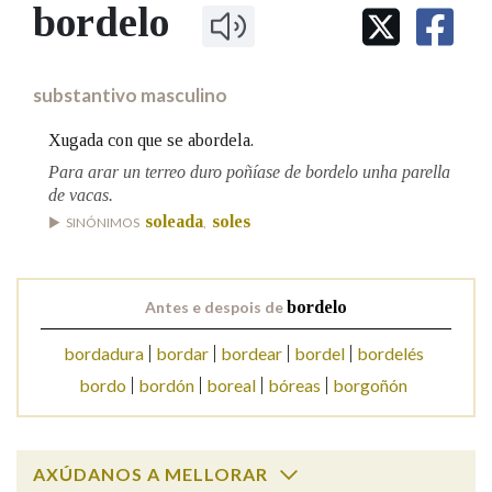
IDENTIDADE CORPORATIVA
bordelo
Facebook
Twitter
Youtube
Instagram
Bluesky
BUSCAR NOS LEMAS
FIGURAS HOMENAXEADAS
MARCIAL DEL ADALID
HISTORIA
Comeza por
CASA-MUSEO EMILIA PARDO
substantivo masculino
BAZÁN
60 ANOS DLG
PRIMAVERA DAS LETRAS
Xugada con que se abordela.
Remata por
PORTAL DAS PALABRAS
Para arar un terreo duro poñíase de bordelo unha parella
de vacas.
soleada
soles
SINÓNIMOS
,
Contén
Antes e despois de
bordelo
BUSCAR NO CONTIDO
bordadura
bordar
bordear
bordel
bordelés
bordo
bordón
boreal
bóreas
borgoñón
Nas definicións
Nos exemplos
AXÚDANOS A MELLORAR