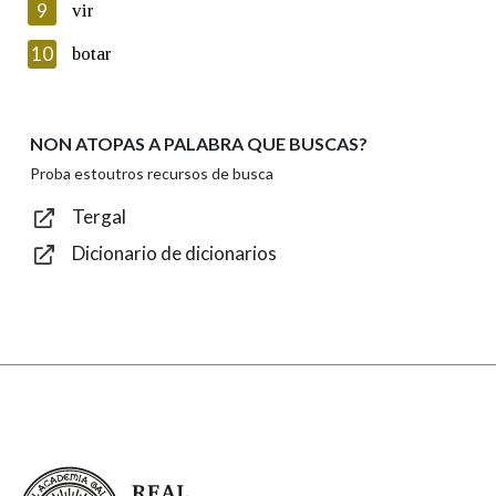
9
vir
Introduce o código que aparece na imaxe:
10
botar
NON ATOPAS A PALABRA QUE BUSCAS?
Texto de verificación
Proba estoutros recursos de busca
Tergal
Dicionario de dicionarios
Enviar
Real Academia Galega