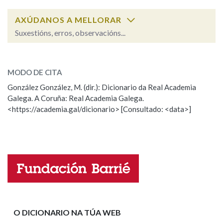
AXÚDANOS A MELLORAR
Na fraseoloxía
Suxestións, erros, observacións...
soles
SOBRE A PALABRA:
MODO DE CITA
OUTRAS OPCIÓNS DE BUSCA
ESCOLLE UNHA OPCIÓN:
González González, M. (dir.): Dicionario da Real Academia
Marcas gramaticais
Galega. A Coruña: Real Academia Galega.
Observación
Hai un erro na palabra
<https://academia.gal/dicionario> [Consultado: <data>]
Propoño mellorar a definición
Actualización
Pertence a
Falta unha voz
Nome
LIMPAR
BUSCA
Apelidos
O DICIONARIO NA TÚA WEB