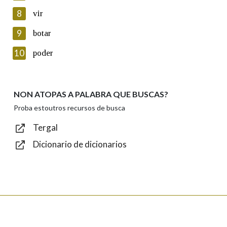
8
vir
Lin e acepto as condicións da política de
privacidade
9
botar
Introduce o código que aparece na imaxe:
10
poder
NON ATOPAS A PALABRA QUE BUSCAS?
Texto de verificación
Proba estoutros recursos de busca
Tergal
Dicionario de dicionarios
Enviar