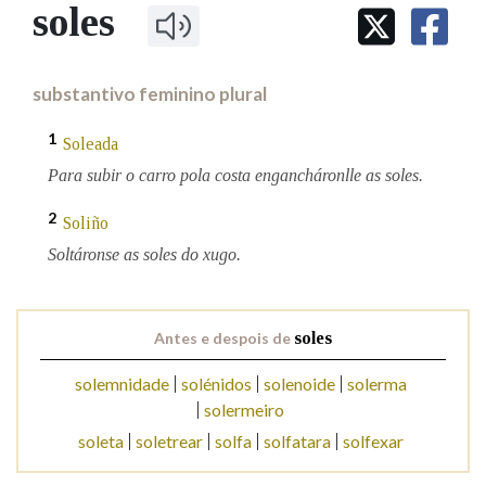
IDENTIDADE CORPORATIVA
soles
Facebook
Twitter
Youtube
Instagram
Bluesky
BUSCAR NOS LEMAS
FIGURAS HOMENAXEADAS
MARCIAL DEL ADALID
HISTORIA
Comeza por
CASA-MUSEO EMILIA PARDO
substantivo feminino plural
BAZÁN
60 ANOS DLG
PRIMAVERA DAS LETRAS
1
Soleada
Remata por
PORTAL DAS PALABRAS
Para subir o carro pola costa engancháronlle as soles.
2
Soliño
Contén
Soltáronse as soles do xugo.
BUSCAR NO CONTIDO
Antes e despois de
soles
Nas definicións
solemnidade
solénidos
solenoide
solerma
solermeiro
soleta
soletrear
solfa
solfatara
solfexar
Nos exemplos