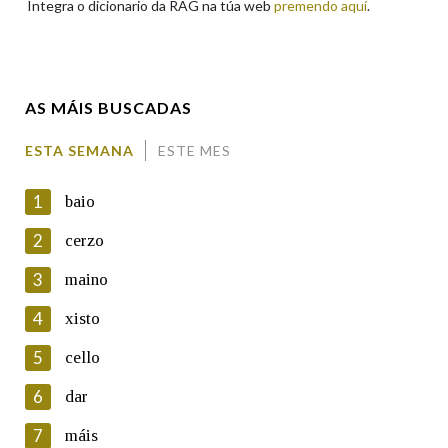
Integra o dicionario da RAG na túa web
premendo aquí
.
Enderezo electrónico
AS MÁIS BUSCADAS
Comentario
ESTA SEMANA
ESTE MES
1
baio
2
cerzo
3
maino
En cumprimento da normativa vixente en materia de
Protección de Datos de Carácter Persoal, a Real Academia
4
xisto
Galega informa a aqueles usuarios que faciliten o seu correo
electrónico, así como calquera outra información de carácter
5
cello
persoal, que estes datos serán obxecto de tratamento
automatizado de carácter confidencial e incorporados aos seus
6
dar
ficheiros informáticos. Así mesmo, os usuarios poderán exercer o
seu dereito de acceso, rectificación, oposición e cancelación dos
7
máis
seus datos poñéndose en contacto connosco.