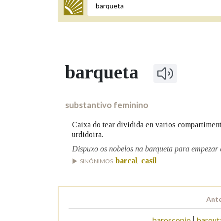
Termo a buscar
barqueta
BUSCAR NOS LEMAS
Comeza por
substantivo feminino
Caixa do tear dividida en varios compartiment
urdidoira.
Remata por
Dispuxo os nobelos na barqueta para empezar a
barcal
casil
SINÓNIMOS
,
Contén
Ante
OUTRAS OPCIÓNS DE BUSCA
baroscopio
barout