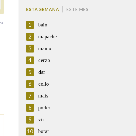
ESTA SEMANA
ESTE MES
va
1
baio
2
mapache
3
maino
4
cerzo
5
dar
6
cello
7
mais
8
poder
9
vir
10
botar