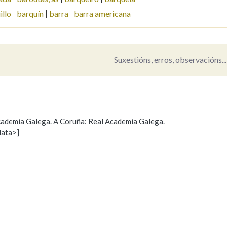
illo
barquín
barra
barra americana
Pertence a
Suxestións, erros, observacións...
AXUDA NA BUSCA
LIMPAR
BUSCA
 Academia Galega. A Coruña: Real Academia Galega.
data>]
Propoño mellorar a definición
Actualización
s