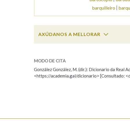
barquilleiro
barqu
Marcas gramaticais
AXÚDANOS A MELLORAR
barqueta
SOBRE A PALABRA:
MODO DE CITA
ESCOLLE UNHA OPCIÓN:
González González, M. (dir.): Dicionario da Real
<https://academia.gal/dicionario> [Consultado: <
Observación
Hai un erro na palabra
Falta unha voz
Nome
Apelido
Enderezo electrónico