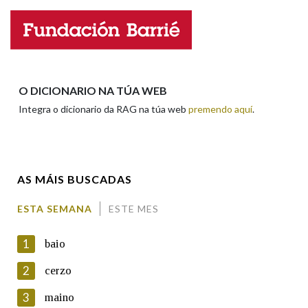
Nome
Apelidos
O DICIONARIO NA TÚA WEB
Integra o dicionario da RAG na túa web
premendo aquí
.
Enderezo electrónico
AS MÁIS BUSCADAS
Comentario
ESTA SEMANA
ESTE MES
1
baio
2
cerzo
3
maino
En cumprimento da normativa vixente en materia de