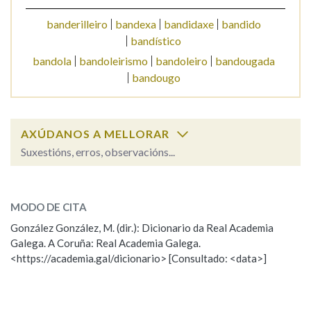
banderilleiro
bandexa
bandidaxe
bandido
Na fraseoloxía
bandístico
bandola
bandoleirismo
bandoleiro
bandougada
bandougo
OUTRAS OPCIÓNS DE BUSCA
Marcas gramaticais
AXÚDANOS A MELLORAR
Suxestións, erros, observacións...
bando
SOBRE A PALABRA:
Pertence a
MODO DE CITA
ESCOLLE UNHA OPCIÓN:
González González, M. (dir.): Dicionario da Real Academia
LIMPAR
BUSCA
Galega. A Coruña: Real Academia Galega.
Observación
Hai un erro na palabra
<https://academia.gal/dicionario> [Consultado: <data>]
Propoño mellorar a definición
Actualización
Falta unha voz