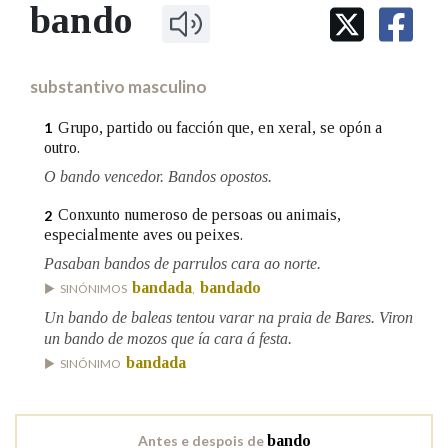
IDENTIDADE CORPORATIVA
bando
Facebook
Twitter
Youtube
Instagram
Bluesky
BUSCAR NOS LEMAS
FIGURAS HOMENAXEADAS
MARCIAL DEL ADALID
HISTORIA
Comeza por
CASA-MUSEO EMILIA PARDO
substantivo masculino
BAZÁN
60 ANOS DLG
PRIMAVERA DAS LETRAS
Grupo, partido ou facción que, en xeral, se opón a
1
Remata por
outro.
PORTAL DAS PALABRAS
O bando vencedor. Bandos opostos.
Conxunto numeroso de persoas ou animais,
2
Contén
especialmente aves ou peixes.
Pasaban bandos de parrulos cara ao norte.
bandada
bandado
SINÓNIMOS
,
BUSCAR NO CONTIDO
Un bando de baleas tentou varar na praia de Bares. Viron
un bando de mozos que ía cara á festa.
Nas definicións
bandada
SINÓNIMO
Nos exemplos
Antes e despois de
bando