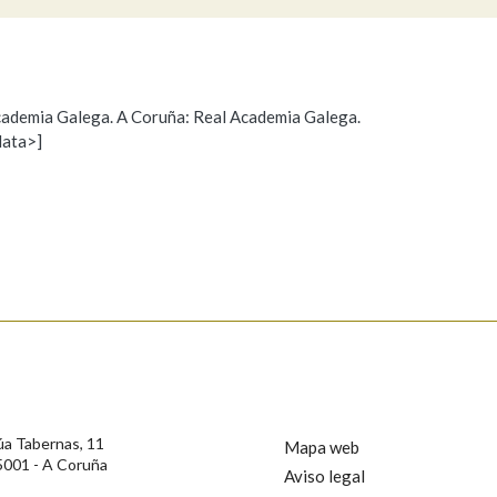
Pertence a
 Academia Galega. A Coruña: Real Academia Galega.
data>]
Propoño mellorar a definición
Actualización
AXUDA NA BUSCA
LIMPAR
BUSCA
s
úa Tabernas, 11
Mapa web
5001 - A Coruña
Aviso legal