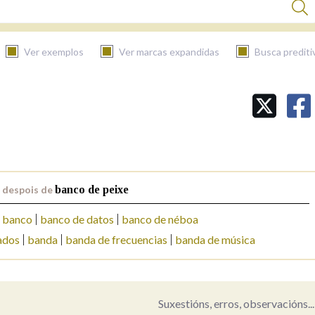
Ver exemplos
Ver marcas expandidas
Busca prediti
BUSCAR NO CONTIDO
Nas definicións
 despois de
banco de peixe
Nos exemplos
banco
banco de datos
banco de néboa
ados
banda
banda de frecuencias
banda de música
Na fraseoloxía
Suxestións, erros, observacións...