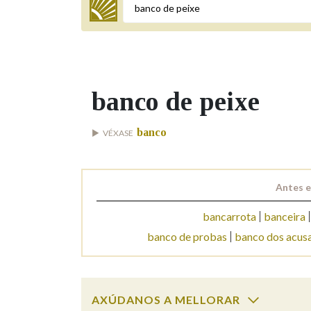
Termo a buscar
banco de peixe
BUSCAR NOS LEMAS
banco
VÉXASE
Comeza por
Antes e
Remata por
bancarrota
banceira
banco de probas
banco dos acus
Contén
AXÚDANOS A MELLORAR
OUTRAS OPCIÓNS DE BUSCA