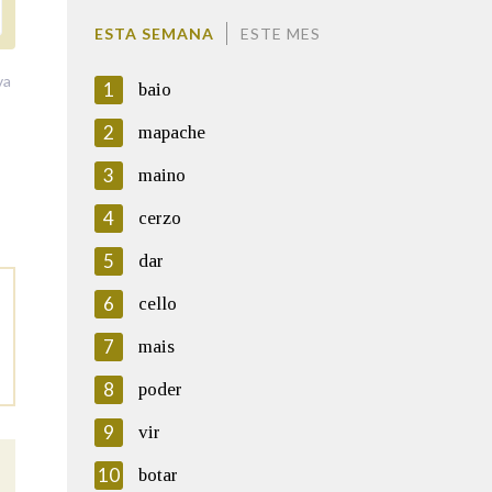
ESTA SEMANA
ESTE MES
va
1
baio
2
mapache
3
maino
4
cerzo
5
dar
6
cello
7
mais
8
poder
9
vir
10
botar