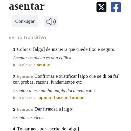
IDENTIDADE CORPORATIVA
asentar
Facebook
Twitter
Youtube
Instagram
Bluesky
BUSCAR NOS LEMAS
FIGURAS HOMENAXEADAS
MARCIAL DEL ADALID
HISTORIA
Comeza por
CASA-MUSEO EMILIA PARDO
Conxugar
BAZÁN
60 ANOS DLG
PRIMAVERA DAS LETRAS
verbo transitivo
Remata por
PORTAL DAS PALABRAS
Colocar [algo] de maneira que quede fixo e seguro.
1
Asentar os alicerces dun edificio.
Contén
sentar
SINÓNIMO
Confirmar e xustificar [algo que se di ou fai]
2
figurado
con probas, razóns, fundamentos etc.
BUSCAR NO CONTIDO
Asentou a tese nunha ampla documentación.
apoiar
basear
fundar
SINÓNIMOS
,
,
Nas definicións
Dar firmeza a [algo].
3
figurado
Asentar as ideas.
Nos exemplos
Tomar nota por escrito de [algo].
4