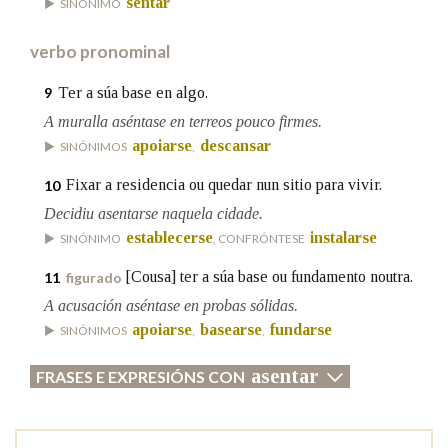
sentar
SINÓNIMO
verbo pronominal
Ter a súa base en algo.
9
A muralla aséntase en terreos pouco firmes.
apoiarse
descansar
SINÓNIMOS
,
Fixar a residencia ou quedar nun sitio para vivir.
10
Decidiu asentarse naquela cidade.
establecerse
instalarse
SINÓNIMO
, CONFRÓNTESE
[Cousa] ter a súa base ou fundamento noutra.
11
figurado
A acusación aséntase en probas sólidas.
apoiarse
basearse
fundarse
SINÓNIMOS
,
,
asentar
FRASES E EXPRESIÓNS CON