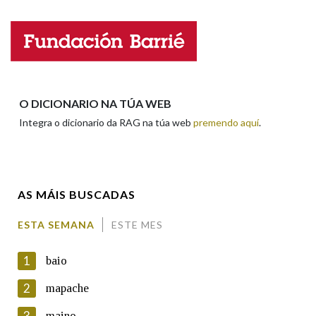
Nome
Apelidos
O DICIONARIO NA TÚA WEB
Integra o dicionario da RAG na túa web
premendo aquí
.
Enderezo electrónico
AS MÁIS BUSCADAS
Comentario
ESTA SEMANA
ESTE MES
1
baio
2
mapache
3
maino