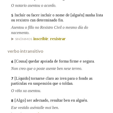
O notario asentou o acordo.
Na fraseoloxía
Incluír ou facer incluír o nome de [alguén] nunha lista
5
ou rexistro cun determinado fin.
Asentou o fillo no Rexistro Civil o mesmo día do
nacemento.
OUTRAS OPCIÓNS DE BUSCA
inscribir
rexistrar
SINÓNIMOS
,
Marcas gramaticais
verbo intransitivo
[Cousa] quedar apoiada de forma firme e segura.
6
Pertence a
Non creo que o poste asente ben nese terreo.
[Líquido] tornarse claro ao iren para o fondo as
7
partículas en suspensión que o toldan.
LIMPAR
BUSCA
O viño xa asentou.
[Algo] ser adecuado, resultar ben en alguén.
8
Ese vestido aséntalle moi ben.