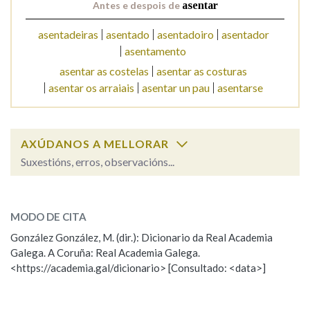
Antes e despois de
asentar
asentadeiras
asentado
asentadoiro
asentador
asentamento
asentar as costelas
asentar as costuras
asentar os arraiais
asentar un pau
asentarse
AXÚDANOS A MELLORAR
Suxestións, erros, observacións...
asentar
SOBRE A PALABRA:
MODO DE CITA
ESCOLLE UNHA OPCIÓN:
González González, M. (dir.): Dicionario da Real Academia
Galega. A Coruña: Real Academia Galega.
Observación
Hai un erro na palabra
<https://academia.gal/dicionario> [Consultado: <data>]
Propoño mellorar a definición
Actualización
Falta unha voz