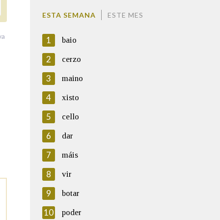
ESTA SEMANA
ESTE MES
va
1
baio
2
cerzo
3
maino
4
xisto
5
cello
6
dar
7
máis
8
vir
9
botar
10
poder