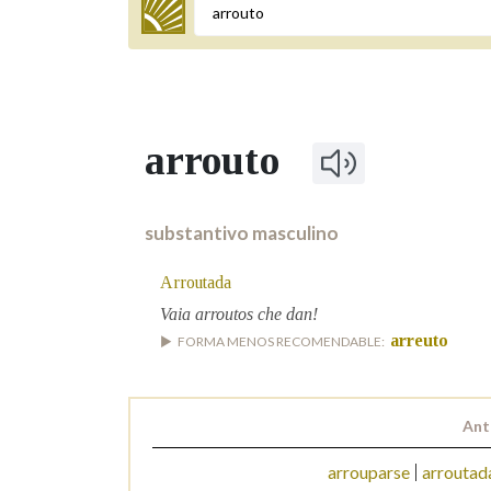
Termo a buscar
arrouto
BUSCAR NOS LEMAS
Comeza por
substantivo masculino
Arroutada
Remata por
Vaia arroutos che dan!
arreuto
FORMA MENOS RECOMENDABLE:
Contén
Ant
arrouparse
arroutad
OUTRAS OPCIÓNS DE BUSCA