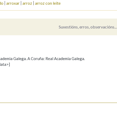
do
arroxar
arroz
arroz con leite
Pertence a
Suxestións, erros, observacións...
AXUDA NA BUSCA
LIMPAR
BUSCA
 Academia Galega. A Coruña: Real Academia Galega.
data>]
Propoño mellorar a definición
Actualización
s