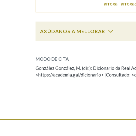
arroxa
arroxa
Marcas gramaticais
AXÚDANOS A MELLORAR
arrouto
SOBRE A PALABRA:
MODO DE CITA
ESCOLLE UNHA OPCIÓN:
González González, M. (dir.): Dicionario da Real
<https://academia.gal/dicionario> [Consultado: <
Observación
Hai un erro na palabra
Falta unha voz
Nome
Apelido
Enderezo electrónico