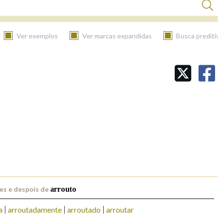
Ver exemplos
Ver marcas expandidas
Busca prediti
BUSCAR NO CONTIDO
Nas definicións
Nos exemplos
Na fraseoloxía
es e despois de
arrouto
a
arroutadamente
arroutado
arroutar