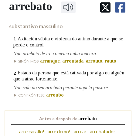
IDENTIDADE CORPORATIVA
arrebato
Facebook
Twitter
Youtube
Instagram
Bluesky
BUSCAR NOS LEMAS
FIGURAS HOMENAXEADAS
MARCIAL DEL ADALID
HISTORIA
Comeza por
CASA-MUSEO EMILIA PARDO
substantivo masculino
BAZÁN
60 ANOS DLG
PRIMAVERA DAS LETRAS
Axitación súbita e violenta do ánimo durante a que se
1
Remata por
perde o control.
PORTAL DAS PALABRAS
Nun arrebato de ira cometeu unha loucura.
arranque
arroutada
arrouto
rauto
SINÓNIMOS
,
,
,
Contén
Estado da persoa que está cativada por algo ou alguén
2
que a atrae fortemente.
Non saía do seu arrebato perante aquela paisaxe.
BUSCAR NO CONTIDO
arroubo
CONFRÓNTESE
Nas definicións
Antes e despois de
arrebato
Nos exemplos
arre carallo!
arre demo!
arrear
arrebatador