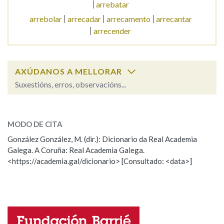
arrebatar
arrebolar
arrecadar
arrecamento
arrecantar
Na fraseoloxía
arrecender
AXÚDANOS A MELLORAR
OUTRAS OPCIÓNS DE BUSCA
Suxestións, erros, observacións...
Marcas gramaticais
arrebato
SOBRE A PALABRA:
MODO DE CITA
ESCOLLE UNHA OPCIÓN:
Pertence a
González González, M. (dir.): Dicionario da Real Academia
Galega. A Coruña: Real Academia Galega.
Observación
Hai un erro na palabra
<https://academia.gal/dicionario> [Consultado: <data>]
Propoño mellorar a definición
Actualización
LIMPAR
BUSCA
Falta unha voz
Nome