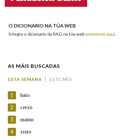
Apelidos
O DICIONARIO NA TÚA WEB
Integra o dicionario da RAG na túa web
premendo aquí
.
Enderezo electrónico
AS MÁIS BUSCADAS
Comentario
ESTA SEMANA
ESTE MES
1
baio
2
cerzo
3
maino
En cumprimento da normativa vixente en materia de
Protección de Datos de Carácter Persoal, a Real Academia
4
xisto
Galega informa a aqueles usuarios que faciliten o seu correo