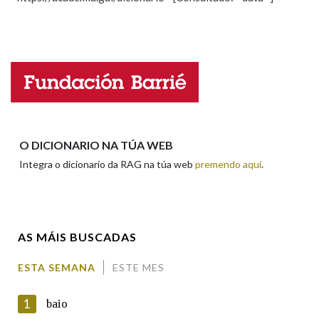
Propoño mellorar a definición
Actualización
Falta unha voz
Nome
Apelidos
O DICIONARIO NA TÚA WEB
Integra o dicionario da RAG na túa web
premendo aquí
.
Enderezo electrónico
AS MÁIS BUSCADAS
Comentario
ESTA SEMANA
ESTE MES
1
baio