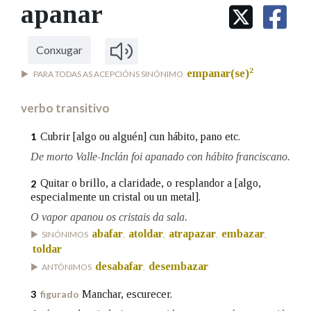
IDENTIDADE CORPORATIVA
apanar
Facebook
Twitter
Youtube
Instagram
Bluesky
BUSCAR NOS LEMAS
FIGURAS HOMENAXEADAS
MARCIAL DEL ADALID
HISTORIA
Comeza por
CASA-MUSEO EMILIA PARDO
Conxugar
BAZÁN
60 ANOS DLG
2
empanar(se)
PARA TODAS AS ACEPCIÓNS SINÓNIMO
PRIMAVERA DAS LETRAS
Remata por
PORTAL DAS PALABRAS
verbo transitivo
Cubrir [algo ou alguén] cun hábito, pano etc.
1
Contén
De morto Valle-Inclán foi apanado con hábito franciscano.
Quitar o brillo, a claridade, o resplandor a [algo,
2
especialmente un cristal ou un metal].
BUSCAR NO CONTIDO
O vapor apanou os cristais da sala.
abafar
atoldar
atrapazar
embazar
SINÓNIMOS
,
,
,
,
Nas definicións
toldar
desabafar
desembazar
ANTÓNIMOS
,
Manchar, escurecer.
3
figurado
Nos exemplos