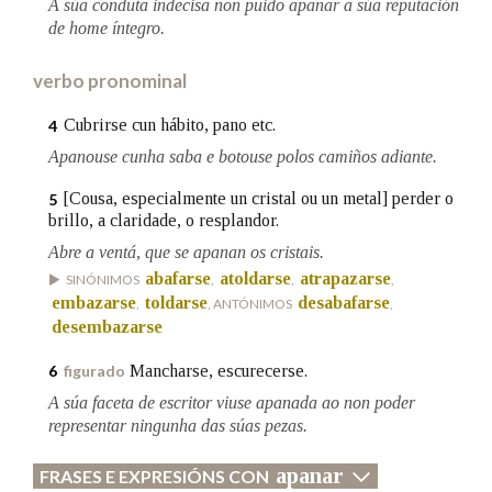
A súa conduta indecisa non puido apanar a súa reputación
de home íntegro.
Na fraseoloxía
verbo pronominal
Cubrirse cun hábito, pano etc.
4
Apanouse cunha saba e botouse polos camiños adiante.
OUTRAS OPCIÓNS DE BUSCA
[Cousa, especialmente un cristal ou un metal] perder o
5
Marcas gramaticais
brillo, a claridade, o resplandor.
Abre a ventá, que se apanan os cristais.
abafarse
atoldarse
atrapazarse
SINÓNIMOS
,
,
,
Pertence a
embazarse
toldarse
desabafarse
,
, ANTÓNIMOS
,
desembazarse
Mancharse, escurecerse.
6
figurado
LIMPAR
BUSCA
A súa faceta de escritor viuse apanada ao non poder
representar ningunha das súas pezas.
apanar
FRASES E EXPRESIÓNS CON