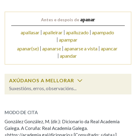
Antes e despois de
apanar
apallasar
apalleirar
apalluzado
apampado
apampar
apanar(se)
apanarse
apanarse a vista
apancar
apandar
AXÚDANOS A MELLORAR
Suxestións, erros, observacións...
apanar
SOBRE A PALABRA:
MODO DE CITA
ESCOLLE UNHA OPCIÓN:
González González, M. (dir.): Dicionario da Real Academia
Galega. A Coruña: Real Academia Galega.
Observación
Hai un erro na palabra
<https://academia.gal/dicionario> [Consultado: <data>]