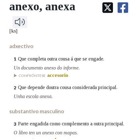
IDENTIDADE CORPORATIVA
anexo
, anexa
Facebook
Twitter
Youtube
Instagram
Bluesky
BUSCAR NOS LEMAS
FIGURAS HOMENAXEADAS
MARCIAL DEL ADALID
HISTORIA
Comeza por
CASA-MUSEO EMILIA PARDO
BAZÁN
60 ANOS DLG
[ks]
PRIMAVERA DAS LETRAS
Remata por
adxectivo
PORTAL DAS PALABRAS
Que completa outra cousa á que se engade.
1
Un documento anexo do informe.
Contén
accesorio
CONFRÓNTESE
Que depende doutra cousa considerada principal.
2
BUSCAR NO CONTIDO
Unha escola anexa.
Nas definicións
substantivo masculino
Parte engadida como complemento a outra principal.
3
Nos exemplos
O libro ten un anexo con mapas.