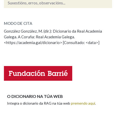
Suxestións, erros, observacións...
anexo
SOBRE A PALABRA:
MODO DE CITA
ESCOLLE UNHA OPCIÓN:
González González, M. (dir.): Dicionario da Real Academia
Galega. A Coruña: Real Academia Galega.
Observación
Hai un erro na palabra
<https://academia.gal/dicionario> [Consultado: <data>]
Propoño mellorar a definición
Actualización
Falta unha voz
Nome
Apelidos
O DICIONARIO NA TÚA WEB
Integra o dicionario da RAG na túa web
premendo aquí
.
Enderezo electrónico