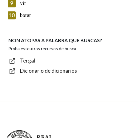
9
vir
Introduce o código que aparece na imaxe:
10
botar
NON ATOPAS A PALABRA QUE BUSCAS?
Texto de verificación
Proba estoutros recursos de busca
Tergal
Dicionario de dicionarios
Enviar
Real Academia Galega