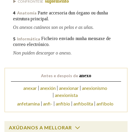
suplemento
CONFRÓNTESE
Parte accesoria dun órgano ou dunha
4
Anatomía
Na fraseoloxía
estrutura principal.
Os anexos cutáneos son os pelos e as uñas.
Ficheiro enviado nunha mensaxe de
5
Informática
OUTRAS OPCIÓNS DE BUSCA
correo electrónico.
Non puiden descargar o anexo.
Marcas gramaticais
Antes e despois de
anexo
Pertence a
anexar
anexión
anexionar
anexionismo
anexionista
LIMPAR
BUSCA
anfetamina
anfi-
anfibio
anfibolita
anfíbolo
AXÚDANOS A MELLORAR