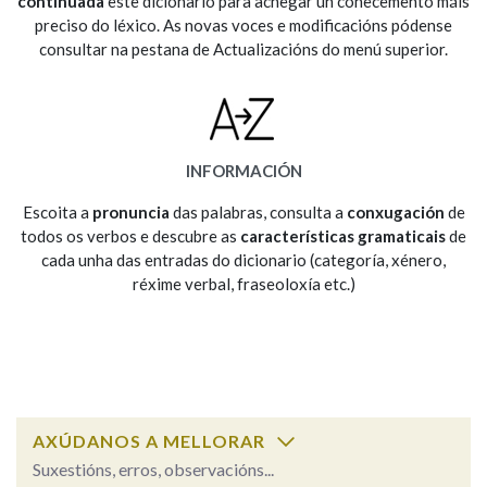
continuada
este dicionario para achegar un coñecemento máis
preciso do léxico. As novas voces e modificacións pódense
consultar na pestana de Actualizacións do menú superior.
Na fraseoloxía
OUTRAS OPCIÓNS DE BUSCA
INFORMACIÓN
Marcas gramaticais
Escoita a
pronuncia
das palabras, consulta a
conxugación
de
todos os verbos e descubre as
características gramaticais
de
cada unha das entradas do dicionario (categoría, xénero,
réxime verbal, fraseoloxía etc.)
Pertence a
LIMPAR
BUSCA
AXÚDANOS A MELLORAR
Suxestións, erros, observacións...