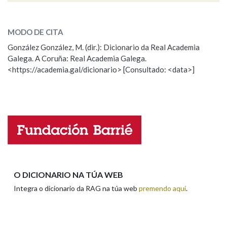
ESCOLLE UNHA OPCIÓN:
MODO DE CITA
Observación
Falta unha voz
González González, M. (dir.): Dicionario da Real Academia
Galega. A Coruña: Real Academia Galega.
Nome
<https://academia.gal/dicionario> [Consultado: <data>]
Apelidos
Enderezo electrónico
O DICIONARIO NA TÚA WEB
Integra o dicionario da RAG na túa web
premendo aquí
.
Comentario