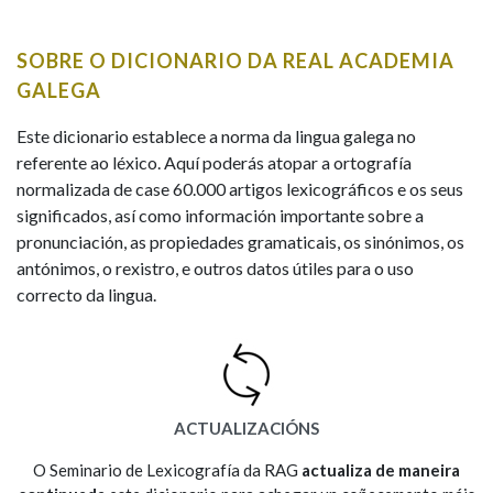
IDENTIDADE CORPORATIVA
Facebook
Twitter
Youtube
Instagram
Bluesky
BUSCAR NOS LEMAS
FIGURAS HOMENAXEADAS
MARCIAL DEL ADALID
SOBRE O DICIONARIO DA REAL ACADEMIA
HISTORIA
Comeza por
CASA-MUSEO EMILIA PARDO
GALEGA
BAZÁN
60 ANOS DLG
PRIMAVERA DAS LETRAS
Este dicionario establece a norma da lingua galega no
Remata por
referente ao léxico. Aquí poderás atopar a ortografía
PORTAL DAS PALABRAS
normalizada de case 60.000 artigos lexicográficos e os seus
significados, así como información importante sobre a
pronunciación, as propiedades gramaticais, os sinónimos, os
Contén
antónimos, o rexistro, e outros datos útiles para o uso
correcto da lingua.
BUSCAR NO CONTIDO
Nas definicións
ACTUALIZACIÓNS
Nos exemplos
O Seminario de Lexicografía da RAG
actualiza de maneira