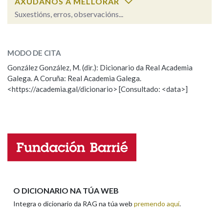
AXÚDANOS A MELLORAR
Suxestións, erros, observacións...
Na fraseoloxía
milladoiro
SOBRE A PALABRA:
MODO DE CITA
ESCOLLE UNHA OPCIÓN:
González González, M. (dir.): Dicionario da Real Academia
OUTRAS OPCIÓNS DE BUSCA
Galega. A Coruña: Real Academia Galega.
Observación
Hai un erro na palabra
<https://academia.gal/dicionario> [Consultado: <data>]
Marcas gramaticais
Propoño mellorar a definición
Actualización
Falta unha voz
Pertence a
Nome
LIMPAR
BUSCA
Apelidos
O DICIONARIO NA TÚA WEB
Integra o dicionario da RAG na túa web
premendo aquí
.