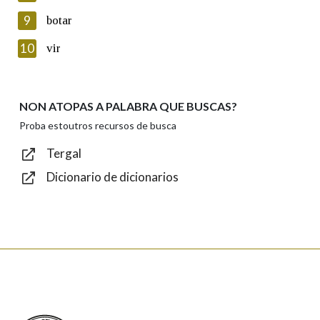
privacidade
9
botar
Introduce o código que aparece na imaxe:
10
vir
NON ATOPAS A PALABRA QUE BUSCAS?
Texto de verificación
Proba estoutros recursos de busca
Tergal
Dicionario de dicionarios
Enviar
Real Academia Galega