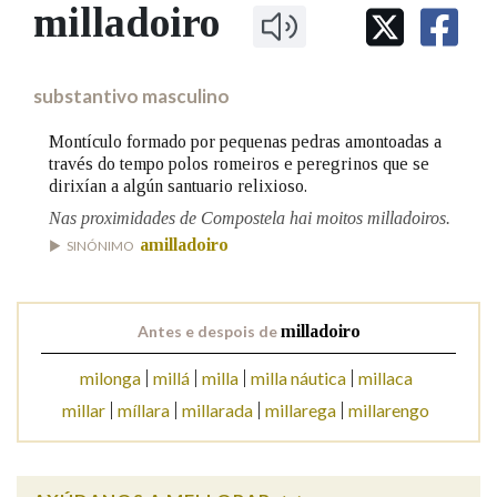
IDENTIDADE CORPORATIVA
milladoiro
Facebook
Twitter
Youtube
Instagram
Bluesky
BUSCAR NOS LEMAS
FIGURAS HOMENAXEADAS
MARCIAL DEL ADALID
HISTORIA
Comeza por
CASA-MUSEO EMILIA PARDO
substantivo masculino
BAZÁN
60 ANOS DLG
PRIMAVERA DAS LETRAS
Montículo formado por pequenas pedras amontoadas a
Remata por
través do tempo polos romeiros e peregrinos que se
PORTAL DAS PALABRAS
dirixían a algún santuario relixioso.
Nas proximidades de Compostela hai moitos milladoiros.
Contén
amilladoiro
SINÓNIMO
Antes e despois de
milladoiro
BUSCAR NO CONTIDO
milonga
millá
milla
milla náutica
millaca
Nas definicións
millar
míllara
millarada
millarega
millarengo
Nos exemplos