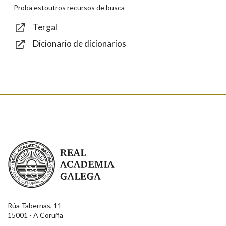
Texto de verificación
Proba estoutros recursos de busca
Tergal
Dicionario de dicionarios
Enviar
Real Academia Galega
Rúa Tabernas, 11
15001 - A Coruña