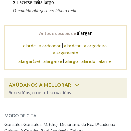
Facerse máis largo.
3
O camiño alárgase no último treito.
Na fraseoloxía
Antes e despois de
alargar
OUTRAS OPCIÓNS DE BUSCA
alarde
alardeador
alardear
alargadeira
alargamento
Marcas gramaticais
alargar(se)
alargarse
alargo
alarido
alarife
Pertence a
AXÚDANOS A MELLORAR
Suxestións, erros, observacións...
LIMPAR
BUSCA
alargar
SOBRE A PALABRA:
MODO DE CITA
ESCOLLE UNHA OPCIÓN:
González González, M. (dir.): Dicionario da Real Academia
Galega. A Coruña: Real Academia Galega.
Observación
Hai un erro na palabra