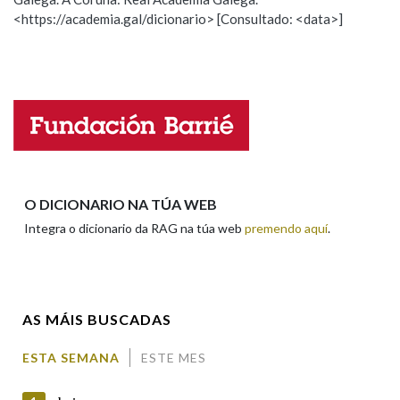
<https://academia.gal/dicionario> [Consultado: <data>]
Propoño mellorar a definición
Actualización
Falta unha voz
Nome
Apelidos
O DICIONARIO NA TÚA WEB
Integra o dicionario da RAG na túa web
premendo aquí
.
Enderezo electrónico
AS MÁIS BUSCADAS
Comentario
ESTA SEMANA
ESTE MES