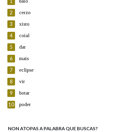
1
baio
2
cerzo
3
xisto
En cumprimento da normativa vixente en materia de
Protección de Datos de Carácter Persoal, a Real Academia
4
coial
Galega informa a aqueles usuarios que faciliten o seu correo
electrónico, así como calquera outra información de carácter
5
dar
persoal, que estes datos serán obxecto de tratamento
automatizado de carácter confidencial e incorporados aos seus
6
mais
ficheiros informáticos. Así mesmo, os usuarios poderán exercer o
seu dereito de acceso, rectificación, oposición e cancelación dos
7
eclipse
seus datos poñéndose en contacto connosco.
8
vir
Lin e acepto as condicións da política de
privacidade
9
botar
Introduce o código que aparece na imaxe:
10
poder
NON ATOPAS A PALABRA QUE BUSCAS?