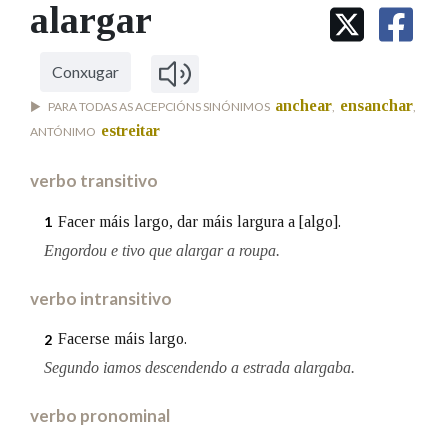
IDENTIDADE CORPORATIVA
alargar
Facebook
Twitter
Youtube
Instagram
Bluesky
BUSCAR NOS LEMAS
FIGURAS HOMENAXEADAS
MARCIAL DEL ADALID
HISTORIA
Comeza por
CASA-MUSEO EMILIA PARDO
Conxugar
BAZÁN
60 ANOS DLG
anchear
ensanchar
PARA TODAS AS ACEPCIÓNS SINÓNIMOS
,
,
PRIMAVERA DAS LETRAS
estreitar
ANTÓNIMO
Remata por
PORTAL DAS PALABRAS
verbo transitivo
Contén
Facer máis largo, dar máis largura a [algo].
1
Engordou e tivo que alargar a roupa.
verbo intransitivo
BUSCAR NO CONTIDO
Facerse máis largo.
2
Nas definicións
Segundo iamos descendendo a estrada alargaba.
verbo pronominal
Nos exemplos