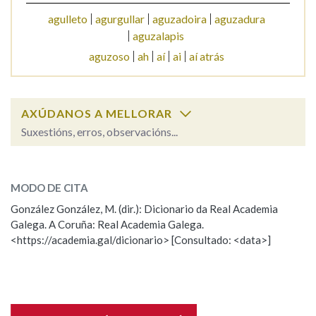
agulleto
agurgullar
aguzadoira
aguzadura
aguzalapis
Na fraseoloxía
aguzoso
ah
aí
ai
aí atrás
OUTRAS OPCIÓNS DE BUSCA
AXÚDANOS A MELLORAR
Suxestións, erros, observacións...
Marcas gramaticais
aguzar
SOBRE A PALABRA:
Pertence a
MODO DE CITA
ESCOLLE UNHA OPCIÓN:
González González, M. (dir.): Dicionario da Real Academia
Galega. A Coruña: Real Academia Galega.
Observación
Hai un erro na palabra
<https://academia.gal/dicionario> [Consultado: <data>]
LIMPAR
BUSCA
Propoño mellorar a definición
Actualización
Falta unha voz