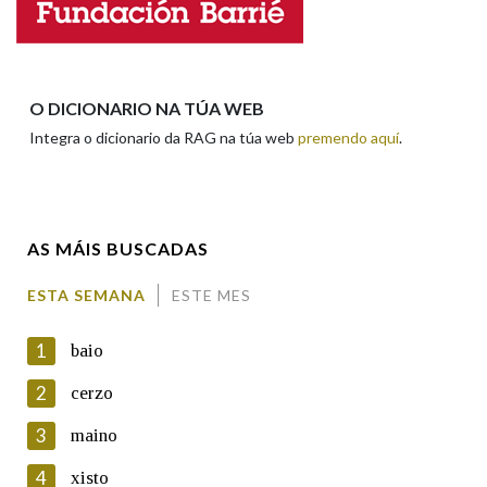
Nome
Apelidos
O DICIONARIO NA TÚA WEB
Integra o dicionario da RAG na túa web
premendo aquí
.
Enderezo electrónico
AS MÁIS BUSCADAS
Comentario
ESTA SEMANA
ESTE MES
1
baio
2
cerzo
3
maino
En cumprimento da normativa vixente en materia de
Protección de Datos de Carácter Persoal, a Real Academia
4
xisto