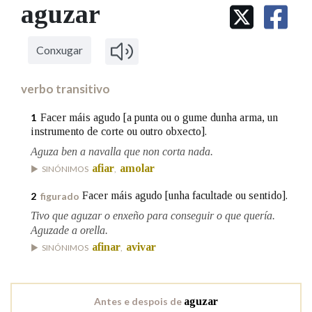
IDENTIDADE CORPORATIVA
aguzar
Facebook
Twitter
Youtube
Instagram
Bluesky
BUSCAR NOS LEMAS
FIGURAS HOMENAXEADAS
MARCIAL DEL ADALID
HISTORIA
Comeza por
CASA-MUSEO EMILIA PARDO
Conxugar
BAZÁN
60 ANOS DLG
PRIMAVERA DAS LETRAS
verbo transitivo
Remata por
PORTAL DAS PALABRAS
Facer máis agudo [a punta ou o gume dunha arma, un
1
instrumento de corte ou outro obxecto].
Aguza ben a navalla que non corta nada.
Contén
afiar
amolar
SINÓNIMOS
,
Facer máis agudo [unha facultade ou sentido].
2
figurado
BUSCAR NO CONTIDO
Tivo que aguzar o enxeño para conseguir o que quería.
Aguzade a orella.
Nas definicións
afinar
avivar
SINÓNIMOS
,
Nos exemplos
Antes e despois de
aguzar