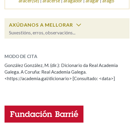
afacer(se)
afacerse
afagador
afagar
afago
AXÚDANOS A MELLORAR
Suxestións, erros, observacións...
afacer
SOBRE A PALABRA:
MODO DE CITA
ESCOLLE UNHA OPCIÓN:
González González, M. (dir.): Dicionario da Real Academia
Galega. A Coruña: Real Academia Galega.
Observación
Hai un erro na palabra
<https://academia.gal/dicionario> [Consultado: <data>]
Propoño mellorar a definición
Actualización
Falta unha voz
Nome