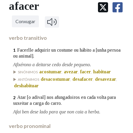
IDENTIDADE CORPORATIVA
afacer
Facebook
Twitter
Youtube
Instagram
Bluesky
BUSCAR NOS LEMAS
FIGURAS HOMENAXEADAS
MARCIAL DEL ADALID
HISTORIA
Comeza por
CASA-MUSEO EMILIA PARDO
Conxugar
BAZÁN
60 ANOS DLG
PRIMAVERA DAS LETRAS
verbo transitivo
Remata por
PORTAL DAS PALABRAS
Facerlle adquirir un costume ou hábito a [unha persoa
1
ou animal].
Afixérono a deitarse cedo desde pequeno.
Contén
acostumar
avezar
facer
habituar
SINÓNIMOS
,
,
,
desacostumar
desafacer
desavezar
ANTÓNIMOS
,
,
,
deshabituar
BUSCAR NO CONTIDO
Atar [o adival] nos afungadoiros en cada volta para
2
suxeitar a carga do carro.
Nas definicións
Afai ben dese lado para que non caia a herba.
verbo pronominal
Nos exemplos