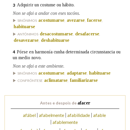
Adquirir un costume ou hábito.
3
Non se afai a andar con eses tacóns.
Na fraseoloxía
acostumarse
avezarse
facerse
SINÓNIMOS
,
,
,
habituarse
desacostumarse
desafacerse
ANTÓNIMOS
,
,
desavezarse
deshabituarse
,
OUTRAS OPCIÓNS DE BUSCA
Pórse en harmonía cunha determinada circunstancia ou
4
Marcas gramaticais
un medio novo.
Non se afai a este ambiente.
acostumarse
adaptarse
habituarse
SINÓNIMOS
,
,
Pertence a
aclimatarse
familiarizarse
CONFRÓNTESE
,
LIMPAR
BUSCA
Antes e despois de
afacer
afábel
afabelmente
afabilidade
afable
afablemente