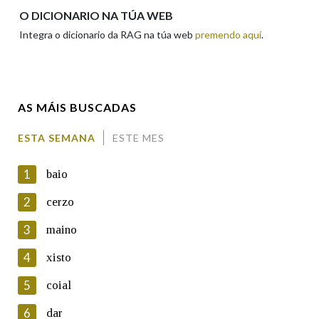
Apelidos
O DICIONARIO NA TÚA WEB
Integra o dicionario da RAG na túa web
premendo aquí
.
Enderezo electrónico
AS MÁIS BUSCADAS
Comentario
ESTA SEMANA
ESTE MES
1
baio
2
cerzo
3
maino
En cumprimento da normativa vixente en materia de
Protección de Datos de Carácter Persoal, a Real Academia
4
xisto
Galega informa a aqueles usuarios que faciliten o seu correo
electrónico, así como calquera outra información de carácter
5
coial
persoal, que estes datos serán obxecto de tratamento
automatizado de carácter confidencial e incorporados aos seus
6
dar
ficheiros informáticos. Así mesmo, os usuarios poderán exercer o