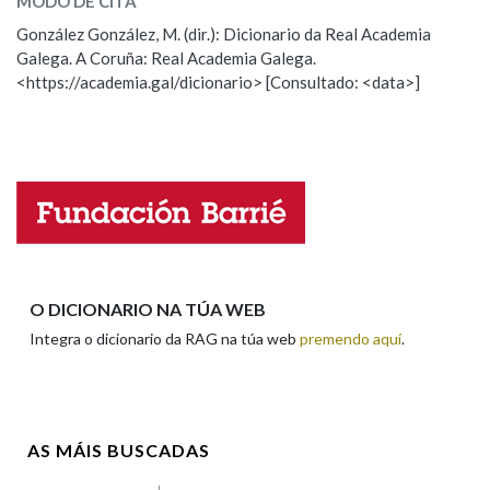
MODO DE CITA
ESCOLLE UNHA OPCIÓN:
González González, M. (dir.): Dicionario da Real Academia
Galega. A Coruña: Real Academia Galega.
Observación
Hai un erro na palabra
Na fraseoloxía
<https://academia.gal/dicionario> [Consultado: <data>]
Propoño mellorar a definición
Actualización
Falta unha voz
OUTRAS OPCIÓNS DE BUSCA
Nome
Marcas gramaticais
Pertence a
Apelidos
O DICIONARIO NA TÚA WEB
Integra o dicionario da RAG na túa web
premendo aquí
.
LIMPAR
BUSCA
Enderezo electrónico
AS MÁIS BUSCADAS
Comentario