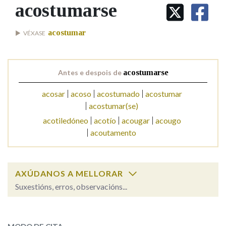
IDENTIDADE CORPORATIVA
acostumarse
Facebook
Twitter
Youtube
Instagram
Bluesky
BUSCAR NOS LEMAS
FIGURAS HOMENAXEADAS
MARCIAL DEL ADALID
HISTORIA
Comeza por
acostumar
VÉXASE
CASA-MUSEO EMILIA PARDO
BAZÁN
60 ANOS DLG
PRIMAVERA DAS LETRAS
Remata por
Antes e despois de
acostumarse
PORTAL DAS PALABRAS
acosar
acoso
acostumado
acostumar
acostumar(se)
Contén
acotiledóneo
acotío
acougar
acougo
acoutamento
BUSCAR NO CONTIDO
AXÚDANOS A MELLORAR
Nas definicións
Suxestións, erros, observacións...
acostumarse
SOBRE A PALABRA:
Nos exemplos