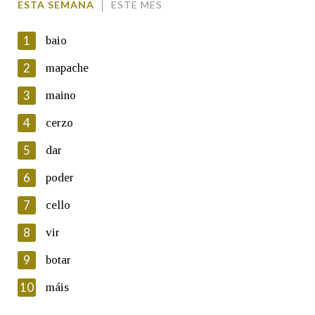
ESTA SEMANA
ESTE MES
1
baio
2
mapache
3
maino
En cumprimento da normativa vixente en materia de
Protección de Datos de Carácter Persoal, a Real Academia
4
cerzo
Galega informa a aqueles usuarios que faciliten o seu correo
electrónico, así como calquera outra información de carácter
5
dar
persoal, que estes datos serán obxecto de tratamento
automatizado de carácter confidencial e incorporados aos seus
6
poder
ficheiros informáticos. Así mesmo, os usuarios poderán exercer o
seu dereito de acceso, rectificación, oposición e cancelación dos
7
cello
seus datos poñéndose en contacto connosco.
8
vir
Lin e acepto as condicións da política de
privacidade
9
botar
Introduce o código que aparece na imaxe:
10
máis