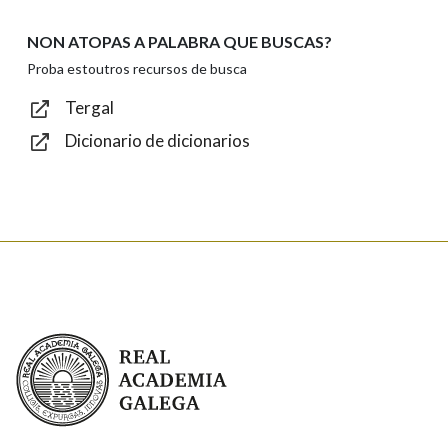
NON ATOPAS A PALABRA QUE BUSCAS?
Texto de verificación
Proba estoutros recursos de busca
Tergal
Dicionario de dicionarios
Enviar
Real Academia Galega