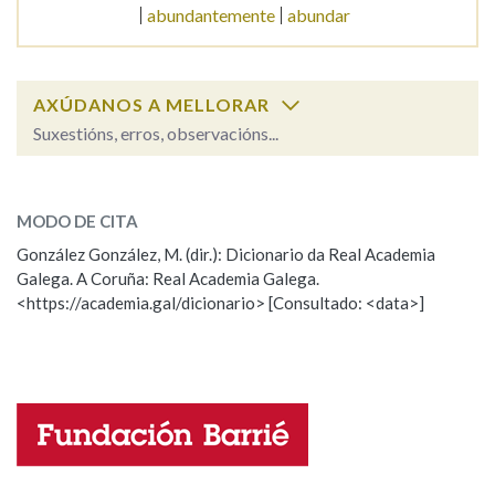
abundantemente
abundar
Na fraseoloxía
AXÚDANOS A MELLORAR
Suxestións, erros, observacións...
OUTRAS OPCIÓNS DE BUSCA
abullar
SOBRE A PALABRA:
Marcas gramaticais
MODO DE CITA
ESCOLLE UNHA OPCIÓN:
González González, M. (dir.): Dicionario da Real Academia
Galega. A Coruña: Real Academia Galega.
Observación
Hai un erro na palabra
Pertence a
<https://academia.gal/dicionario> [Consultado: <data>]
Propoño mellorar a definición
Actualización
Falta unha voz
LIMPAR
BUSCA
Nome