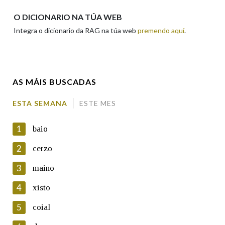
Apelidos
O DICIONARIO NA TÚA WEB
Integra o dicionario da RAG na túa web
premendo aquí
.
Enderezo electrónico
AS MÁIS BUSCADAS
Comentario
ESTA SEMANA
ESTE MES
1
baio
2
cerzo
3
maino
En cumprimento da normativa vixente en materia de
Protección de Datos de Carácter Persoal, a Real Academia
4
xisto
Galega informa a aqueles usuarios que faciliten o seu correo
electrónico, así como calquera outra información de carácter
5
coial
persoal, que estes datos serán obxecto de tratamento
automatizado de carácter confidencial e incorporados aos seus