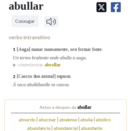
IDENTIDADE CORPORATIVA
abullar
Facebook
Twitter
Youtube
Instagram
Bluesky
BUSCAR NOS LEMAS
FIGURAS HOMENAXEADAS
MARCIAL DEL ADALID
HISTORIA
Comeza por
CASA-MUSEO EMILIA PARDO
Conxugar
BAZÁN
60 ANOS DLG
PRIMAVERA DAS LETRAS
verbo intransitivo
Remata por
PORTAL DAS PALABRAS
[Auga] manar mansamente, sen formar fonte.
1
Un terreo brañento onde abulla a auga.
Contén
abrollar
CONFRÓNTESE
[Cascos dun animal] supurar.
2
Á vaca abullábanlle os cascos.
BUSCAR NO CONTIDO
Nas definicións
Antes e despois de
abullar
absurdo
abucinar
abulense
abulia
abúlico
Nos exemplos
abundancia
abundancial
abundante