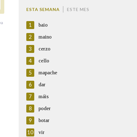
ESTA SEMANA
ESTE MES
va
1
baio
2
maino
3
cerzo
4
cello
5
mapache
6
dar
7
máis
8
poder
9
botar
10
vir