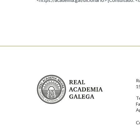
Falta unha voz
Nome
Apelido
Enderezo electrónico
Real Academia Galega
R
Comentario
1
T
F
A
C
En cumprimento da normativa vixente en materia de P
aqueles usuarios que faciliten o seu correo electrónico