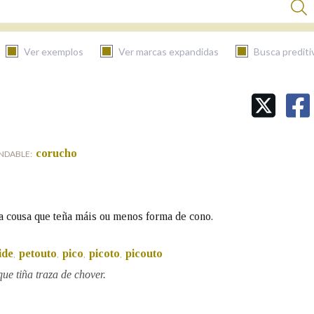
Ver exemplos
Ver marcas expandidas
Busca prediti
BUSCAR NO CONTIDO
Nas definicións
corucho
NDABLE:
Nos exemplos
a cousa que teña máis ou menos forma de cono.
Na fraseoloxía
ide
petouto
pico
picoto
picouto
,
,
,
,
ue tiña traza de chover.