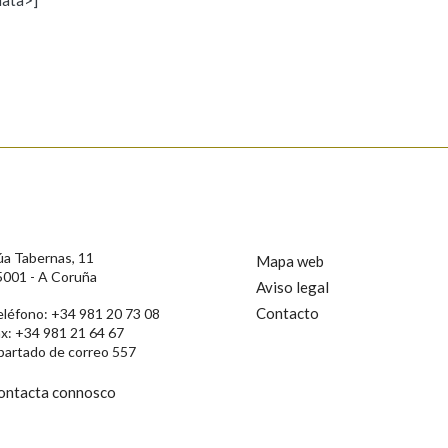
s
úa Tabernas, 11
Mapa web
5001 - A Coruña
Aviso legal
Contacto
eléfono: +34 981 20 73 08
ax: +34 981 21 64 67
partado de correo 557
ontacta connosco
rotección de Datos de Carácter Persoal, a Real Academia Galega informa a
, así como calquera outra información de carácter persoal, que estes datos