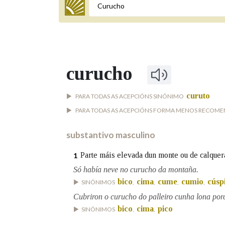
Termo a buscar
curucho
BUSCAR NOS LEMAS
curuto
PARA TODAS AS ACEPCIÓNS SINÓNIMO
Comeza por
PARA TODAS AS ACEPCIÓNS FORMA MENOS RECOME
substantivo masculino
Remata por
Parte máis elevada dun monte ou de calquer
1
Só había neve no curucho da montaña.
Contén
bico
cima
cume
cumio
cúsp
SINÓNIMOS
,
,
,
,
Cubriron o curucho do palleiro cunha lona porq
bico
cima
pico
SINÓNIMOS
,
,
OUTRAS OPCIÓNS DE BUSCA