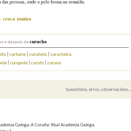
a das persoas, onde o pelo forma un remuíño.
Pertence a
o
croca
toutizo
,
,
es e despois de
curucho
AXUDA NA BUSCA
LIMPAR
BUSCA
íto
curtume
curubelo
curucheira
pela
curupete
curuto
curuxa
Suxestións, erros, observacións...
 Academia Galega. A Coruña: Real Academia Galega.
data>]
Propoño mellorar a definición
Actualización