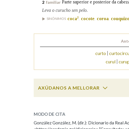
Parte superior e posterior da cabez
2
familiar
Leva o curucho sen pelo.
Marcas gramaticais
2
coca
cocote
coroa
couquiz
SINÓNIMOS
,
,
,
Ant
curto
curtocircu
curul
curu
AXÚDANOS A MELLORAR
curucho
SOBRE A PALABRA:
MODO DE CITA
ESCOLLE UNHA OPCIÓN:
González González, M. (dir.): Dicionario da Real
<https://academia.gal/dicionario> [Consultado: <
Observación
Hai un erro na palabra