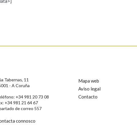
data>]
Propoño mellorar a definición
Actualización
s
úa Tabernas, 11
Mapa web
5001 - A Coruña
Aviso legal
Contacto
eléfono: +34 981 20 73 08
ax: +34 981 21 64 67
partado de correo 557
ontacta connosco
rotección de Datos de Carácter Persoal, a Real Academia Galega informa a
, así como calquera outra información de carácter persoal, que estes datos