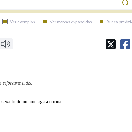
Ver exemplos
Ver marcas expandidas
Busca prediti
BUSCAR NO CONTIDO
Nas definicións
Nos exemplos
 esforzarte máis.
 sexa lícito ou non siga a norma.
Na fraseoloxía