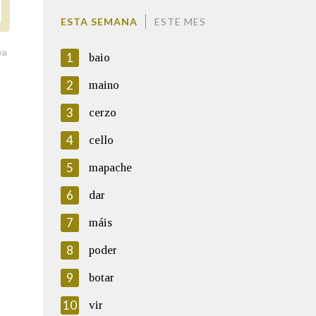
ESTA SEMANA
ESTE MES
va
1
baio
2
maino
3
cerzo
4
cello
5
mapache
6
dar
7
máis
8
poder
9
botar
10
vir