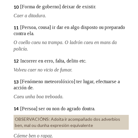
[Forma de goberno] deixar de existir.
10
Caer a ditadura.
[Persoa, cousa] ir dar en algo disposto ou preparado
11
contra ela.
O coello caeu na trampa. O ladrón caeu en mans da
policía.
Incorrer en erro, falta, delito etc.
12
Volveu caer no vicio de fumar.
[Fenómeno meteorolóxico] ter lugar, efectuarse a
13
acción de.
Caeu unha boa treboada.
[Persoa] ser ou non do agrado doutra.
14
OBSERVACIÓNS:
Adoita ir acompañado dos adverbios
ben, mal ou dunha expresión equivalente
Cáeme ben o rapaz.