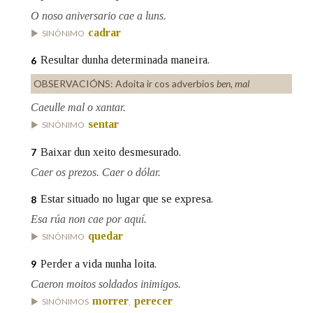
O noso aniversario cae a luns.
cadrar
SINÓNIMO
Na fraseoloxía
Resultar dunha determinada maneira.
6
OBSERVACIÓNS:
Adoita ir cos adverbios
ben, mal
OUTRAS OPCIÓNS DE BUSCA
Caeulle mal o xantar.
sentar
SINÓNIMO
Marcas gramaticais
Baixar dun xeito desmesurado.
7
Caer os prezos. Caer o dólar.
Pertence a
Estar situado no lugar que se expresa.
8
Esa rúa non cae por aquí.
quedar
SINÓNIMO
LIMPAR
BUSCA
Perder a vida nunha loita.
9
Caeron moitos soldados inimigos.
morrer
perecer
SINÓNIMOS
,