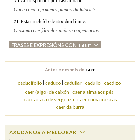
Corresponder por casualidade.
20
Onde caeu o primeiro premio da lotaría?
Estar incluído dentro dun límite.
21
O asunto cae fóra das miñas competencias.
caer
FRASES E EXPRESIÓNS CON
Antes e despois de
caer
caducifolio
caduco
cadullar
cadullo
caedizo
caer (algo) de caixón
caer a alma aos pés
caer a cara de vergonza
caer coma moscas
caer da burra
AXÚDANOS A MELLORAR