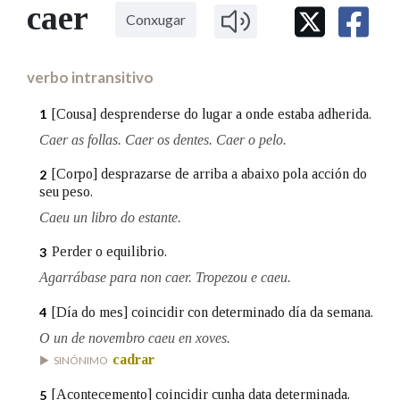
IDENTIDADE CORPORATIVA
caer
Facebook
Twitter
Youtube
Instagram
Bluesky
Conxugar
BUSCAR NOS LEMAS
FIGURAS HOMENAXEADAS
MARCIAL DEL ADALID
HISTORIA
Comeza por
CASA-MUSEO EMILIA PARDO
verbo intransitivo
BAZÁN
60 ANOS DLG
PRIMAVERA DAS LETRAS
[Cousa] desprenderse do lugar a onde estaba adherida.
1
Remata por
PORTAL DAS PALABRAS
Caer as follas. Caer os dentes. Caer o pelo.
[Corpo] desprazarse de arriba a abaixo pola acción do
2
seu peso.
Contén
Caeu un libro do estante.
Perder o equilibrio.
3
BUSCAR NO CONTIDO
Agarrábase para non caer. Tropezou e caeu.
[Día do mes] coincidir con determinado día da semana.
Nas definicións
4
O un de novembro caeu en xoves.
cadrar
SINÓNIMO
Nos exemplos
[Acontecemento] coincidir cunha data determinada.
5