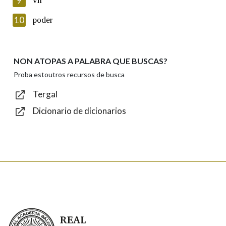
9
vir
Introduce o código que aparece na imaxe:
10
poder
NON ATOPAS A PALABRA QUE BUSCAS?
Texto de verificación
Proba estoutros recursos de busca
Tergal
Dicionario de dicionarios
Enviar
Real Academia Galega