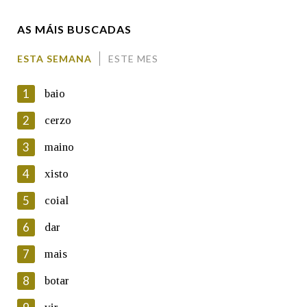
AS MÁIS BUSCADAS
Comentario
ESTA SEMANA
ESTE MES
1
baio
2
cerzo
3
maino
En cumprimento da normativa vixente en materia de
Protección de Datos de Carácter Persoal, a Real Academia
4
xisto
Galega informa a aqueles usuarios que faciliten o seu correo
electrónico, así como calquera outra información de carácter
5
coial
persoal, que estes datos serán obxecto de tratamento
automatizado de carácter confidencial e incorporados aos seus
6
dar
ficheiros informáticos. Así mesmo, os usuarios poderán exercer o
seu dereito de acceso, rectificación, oposición e cancelación dos
7
mais
seus datos poñéndose en contacto connosco.
8
botar
Lin e acepto as condicións da política de
privacidade