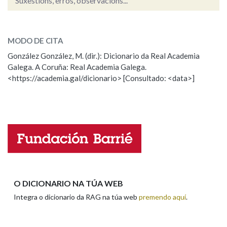
Suxestións, erros, observacións...
caer
SOBRE A PALABRA:
MODO DE CITA
ESCOLLE UNHA OPCIÓN:
González González, M. (dir.): Dicionario da Real Academia
Galega. A Coruña: Real Academia Galega.
Observación
Hai un erro na palabra
<https://academia.gal/dicionario> [Consultado: <data>]
Propoño mellorar a definición
Actualización
Falta unha voz
Nome
Apelidos
O DICIONARIO NA TÚA WEB
Integra o dicionario da RAG na túa web
premendo aquí
.
Enderezo electrónico