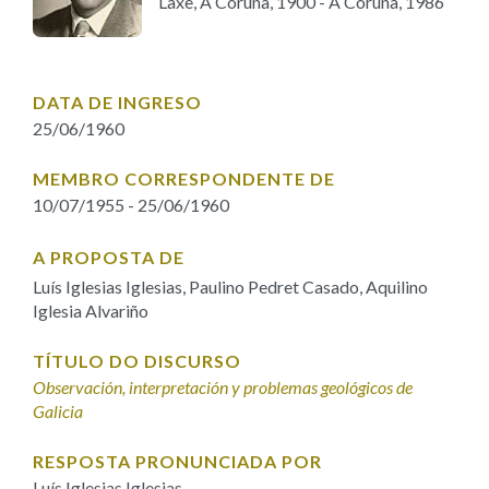
Laxe, A Coruña, 1900 - A Coruña, 1986
IDENTIDADE CORPORATIVA
Facebook
Twitter
Youtube
Instagram
Bluesky
FIGURAS HOMENAXEADAS
MARCIAL DEL ADALID
HISTORIA
CASA-MUSEO EMILIA PARDO
BAZÁN
60 ANOS DLG
DATA DE INGRESO
25/06/1960
PRIMAVERA DAS LETRAS
PORTAL DAS PALABRAS
MEMBRO CORRESPONDENTE DE
10/07/1955 - 25/06/1960
A PROPOSTA DE
Luís Iglesias Iglesias, Paulino Pedret Casado, Aquilino
Iglesia Alvariño
TÍTULO DO DISCURSO
Observación, interpretación y problemas geológicos de
Galicia
RESPOSTA PRONUNCIADA POR
Luís Iglesias Iglesias