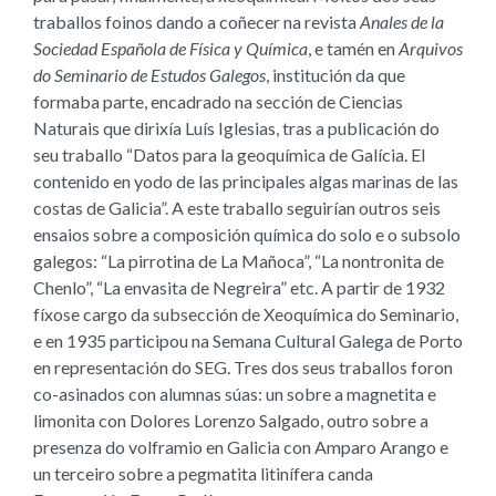
traballos foinos dando a coñecer na revista
Anales de la
Sociedad Española de Física y Química
, e tamén en
Arquivos
do Seminario de Estudos Galegos
, institución da que
formaba parte, encadrado na sección de Ciencias
Naturais que dirixía Luís Iglesias, tras a publicación do
seu traballo “Datos para la geoquímica de Galícia. El
contenido en yodo de las principales algas marinas de las
costas de Galicia”. A este traballo seguirían outros seis
ensaios sobre a composición química do solo e o subsolo
galegos: “La pirrotina de La Mañoca”, “La nontronita de
Chenlo”, “La envasita de Negreira” etc. A partir de 1932
fíxose cargo da subsección de Xeoquímica do Seminario,
e en 1935 participou na Semana Cultural Galega de Porto
en representación do SEG. Tres dos seus traballos foron
co-asinados con alumnas súas: un sobre a magnetita e
limonita con Dolores Lorenzo Salgado, outro sobre a
presenza do volframio en Galicia con Amparo Arango e
un terceiro sobre a pegmatita litinífera canda