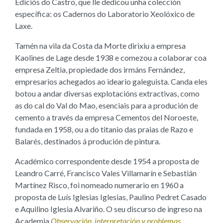
Ediciós do Castro, que lle dedicou unha colección
específica: os Cadernos do Laboratorio Xeolóxico de
Laxe.
Tamén na vila da Costa da Morte dirixiu a empresa
Kaolines de Lage desde 1938 e comezou a colaborar coa
empresa Zeltia, propiedade dos irmáns Fernández,
empresarios achegados ao ideario galeguista. Canda eles
botou a andar diversas explotacións extractivas, como
as do cal do Val do Mao, esenciais para a produción de
cemento a través da empresa Cementos del Noroeste,
fundada en 1958, ou a do titanio das praias de Razo e
Balarés, destinados á produción de pintura.
Académico correspondente desde 1954 a proposta de
Leandro Carré, Francisco Vales Villamarín e Sebastián
Martínez Risco, foi nomeado numerario en 1960 a
proposta de Luís Iglesias Iglesias, Paulino Pedret Casado
e Aquilino Iglesia Alvariño. O seu discurso de ingreso na
Academia
Observación, interpretación y problemas