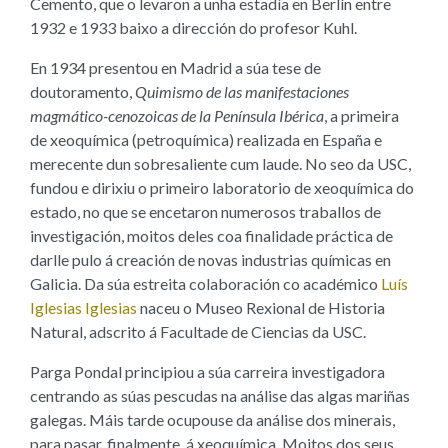
Cemento, que o levaron a unha estadía en Berlín entre
1932 e 1933 baixo a dirección do profesor Kuhl.
En 1934 presentou en Madrid a súa tese de
doutoramento,
Quimismo de las manifestaciones
magmático-cenozoicas de la Península Ibérica
, a primeira
de xeoquímica (petroquímica) realizada en España e
merecente dun sobresaliente cum laude. No seo da USC,
fundou e dirixiu o primeiro laboratorio de xeoquímica do
estado, no que se encetaron numerosos traballos de
investigación, moitos deles coa finalidade práctica de
darlle pulo á creación de novas industrias químicas en
Galicia. Da súa estreita colaboración co académico
Luís
Iglesias Iglesias
naceu o Museo Rexional de Historia
Natural, adscrito á Facultade de Ciencias da USC.
Parga Pondal principiou a súa carreira investigadora
centrando as súas pescudas na análise das algas mariñas
galegas. Máis tarde ocupouse da análise dos minerais,
para pasar, finalmente, á xeoquímica. Moitos dos seus