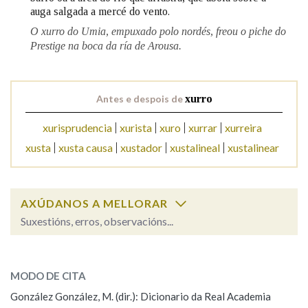
auga salgada a mercé do vento.
O xurro do Umia, empuxado polo nordés, freou o piche do
Na fraseoloxía
Prestige na boca da ría de Arousa.
Antes e despois de
xurro
OUTRAS OPCIÓNS DE BUSCA
xurisprudencia
xurista
xuro
xurrar
xurreira
Marcas gramaticais
xusta
xusta causa
xustador
xustalineal
xustalinear
Pertence a
AXÚDANOS A MELLORAR
Suxestións, erros, observacións...
LIMPAR
BUSCA
xurro
SOBRE A PALABRA:
MODO DE CITA
ESCOLLE UNHA OPCIÓN:
González González, M. (dir.): Dicionario da Real Academia