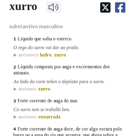
IDENTIDADE CORPORATIVA
xurro
Facebook
Twitter
Youtube
Instagram
Bluesky
BUSCAR NOS LEMAS
FIGURAS HOMENAXEADAS
MARCIAL DEL ADALID
HISTORIA
Comeza por
CASA-MUSEO EMILIA PARDO
substantivo masculino
BAZÁN
60 ANOS DLG
PRIMAVERA DAS LETRAS
Líquido que solta o esterco.
1
Remata por
PORTAL DAS PALABRAS
O rego do xurro vai dar ao prado.
ludro
zurro
SINÓNIMOS
,
Contén
Líquido composto por auga e excrementos dos
2
animais.
Ao lado da corte teñen o depósito para o xurro.
zurro
SINÓNIMO
BUSCAR NO CONTIDO
Forte corrente de auga do mar.
3
Nas definicións
Co xurro non se traballa ben.
enxurrada
SINÓNIMO
Forte corrente de auga doce, de cor algo escura polo
4
Nos exemplos
barro ou a area do río que arrastra, que aboia sobre a