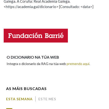
Galega. A Coruña: Real Academia Galega.
Observación
Hai un erro na palabra
<https://academia.gal/dicionario> [Consultado: <data>]
Propoño mellorar a definición
Actualización
Falta unha voz
Nome
Apelidos
O DICIONARIO NA TÚA WEB
Integra o dicionario da RAG na túa web
premendo aquí
.
Enderezo electrónico
AS MÁIS BUSCADAS
Comentario
ESTA SEMANA
ESTE MES