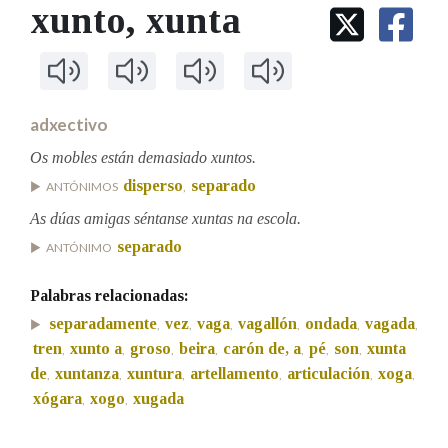
IDENTIDADE CORPORATIVA
xunto
, xunta
Facebook
Twitter
Youtube
Instagram
Bluesky
BUSCAR NOS LEMAS
FIGURAS HOMENAXEADAS
MARCIAL DEL ADALID
HISTORIA
Comeza por
CASA-MUSEO EMILIA PARDO
BAZÁN
60 ANOS DLG
PRIMAVERA DAS LETRAS
adxectivo
Remata por
PORTAL DAS PALABRAS
Os mobles están demasiado xuntos.
disperso
separado
ANTÓNIMOS
,
Contén
As dúas amigas séntanse xuntas na escola.
separado
ANTÓNIMO
Palabras relacionadas:
BUSCAR NO CONTIDO
separadamente
vez
vaga
vagallón
ondada
vagada
,
,
,
,
,
,
tren
xunto a
groso
beira
carón de, a
pé
son
xunta
Nas definicións
,
,
,
,
,
,
,
de
xuntanza
xuntura
artellamento
articulación
xoga
,
,
,
,
,
,
xógara
xogo
xugada
,
,
Nos exemplos