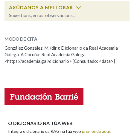
AXÚDANOS A MELLORAR
Suxestións, erros, observacións...
Na fraseoloxía
xunto
SOBRE A PALABRA:
MODO DE CITA
ESCOLLE UNHA OPCIÓN:
OUTRAS OPCIÓNS DE BUSCA
González González, M. (dir.): Dicionario da Real Academia
Galega. A Coruña: Real Academia Galega.
Observación
Hai un erro na palabra
Marcas gramaticais
<https://academia.gal/dicionario> [Consultado: <data>]
Propoño mellorar a definición
Actualización
Falta unha voz
Pertence a
Nome
LIMPAR
BUSCA
Apelidos
O DICIONARIO NA TÚA WEB
Integra o dicionario da RAG na túa web
premendo aquí
.