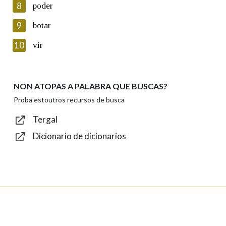
8
poder
Lin e acepto as condicións da política de
privacidade
9
botar
Introduce o código que aparece na imaxe:
10
vir
NON ATOPAS A PALABRA QUE BUSCAS?
Texto de verificación
Proba estoutros recursos de busca
Tergal
Dicionario de dicionarios
Enviar