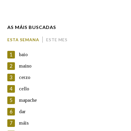
Enderezo electrónico
AS MÁIS BUSCADAS
Comentario
ESTA SEMANA
ESTE MES
1
baio
2
maino
3
cerzo
En cumprimento da normativa vixente en materia de
Protección de Datos de Carácter Persoal, a Real Academia
4
cello
Galega informa a aqueles usuarios que faciliten o seu correo
electrónico, así como calquera outra información de carácter
5
mapache
persoal, que estes datos serán obxecto de tratamento
automatizado de carácter confidencial e incorporados aos seus
6
dar
ficheiros informáticos. Así mesmo, os usuarios poderán exercer o
seu dereito de acceso, rectificación, oposición e cancelación dos
7
máis
seus datos poñéndose en contacto connosco.