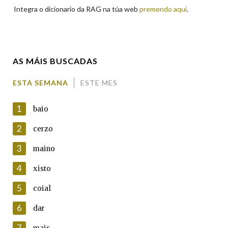
Integra o dicionario da RAG na túa web
premendo aquí
.
Enderezo electrónico
AS MÁIS BUSCADAS
Comentario
ESTA SEMANA
ESTE MES
1
baio
2
cerzo
3
maino
En cumprimento da normativa vixente en materia de
Protección de Datos de Carácter Persoal, a Real Academia
4
xisto
Galega informa a aqueles usuarios que faciliten o seu correo
electrónico, así como calquera outra información de carácter
5
coial
persoal, que estes datos serán obxecto de tratamento
automatizado de carácter confidencial e incorporados aos seus
6
dar
ficheiros informáticos. Así mesmo, os usuarios poderán exercer o
seu dereito de acceso, rectificación, oposición e cancelación dos
7
mais