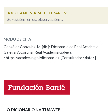
AXÚDANOS A MELLORAR
Na fraseoloxía
Suxestións, erros, observacións...
xesticular
SOBRE A PALABRA:
OUTRAS OPCIÓNS DE BUSCA
MODO DE CITA
ESCOLLE UNHA OPCIÓN:
González González, M. (dir.): Dicionario da Real Academia
Marcas gramaticais
Galega. A Coruña: Real Academia Galega.
Observación
Hai un erro na palabra
<https://academia.gal/dicionario> [Consultado: <data>]
Propoño mellorar a definición
Actualización
Pertence a
Falta unha voz
Nome
LIMPAR
BUSCA
Apelidos
O DICIONARIO NA TÚA WEB