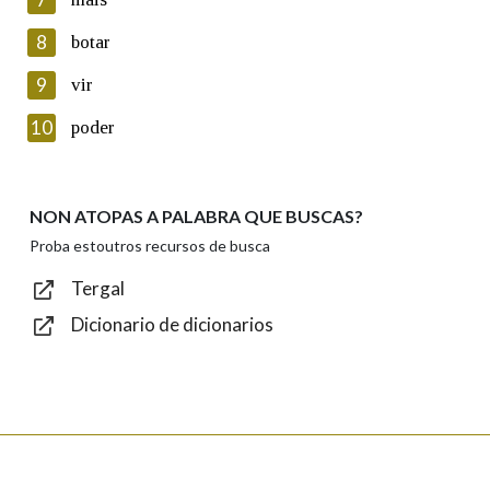
seus datos poñéndose en contacto connosco.
8
botar
Lin e acepto as condicións da política de
privacidade
9
vir
Introduce o código que aparece na imaxe:
10
poder
NON ATOPAS A PALABRA QUE BUSCAS?
Texto de verificación
Proba estoutros recursos de busca
Tergal
Dicionario de dicionarios
Enviar