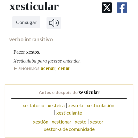
IDENTIDADE CORPORATIVA
xesticular
Facebook
Twitter
Youtube
Instagram
Bluesky
BUSCAR NOS LEMAS
FIGURAS HOMENAXEADAS
MARCIAL DEL ADALID
HISTORIA
Comeza por
CASA-MUSEO EMILIA PARDO
Conxugar
BAZÁN
60 ANOS DLG
PRIMAVERA DAS LETRAS
verbo intransitivo
Remata por
PORTAL DAS PALABRAS
Facer xestos.
Xesticulaba para facerse entender.
Contén
acenar
cenar
SINÓNIMOS
,
Antes e despois de
xesticular
BUSCAR NO CONTIDO
xestatorio
xesteira
xestela
xesticulación
Nas definicións
xesticulante
xestión
xestionar
xesto
xestor
xestor-a de comunidade
Nos exemplos