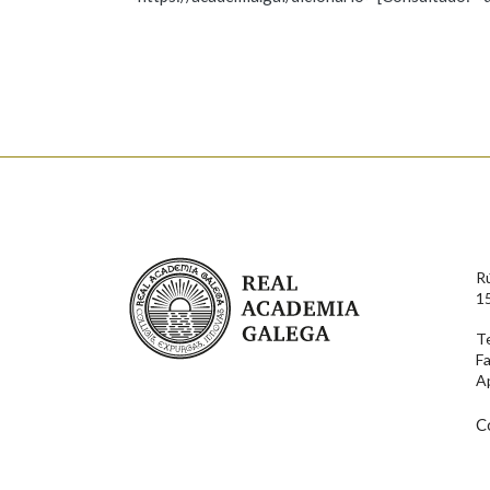
Falta unha voz
Nome
Apelido
Enderezo electrónico
Real Academia Galega
R
Comentario
1
T
F
A
C
En cumprimento da normativa vixente en materia de P
aqueles usuarios que faciliten o seu correo electrónico