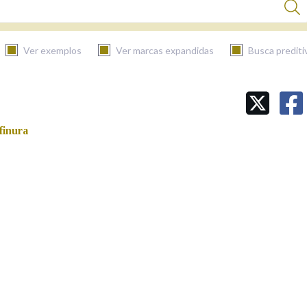
Ver exemplos
Ver marcas expandidas
Busca prediti
BUSCAR NO CONTIDO
finura
Nas definicións
Nos exemplos
Na fraseoloxía