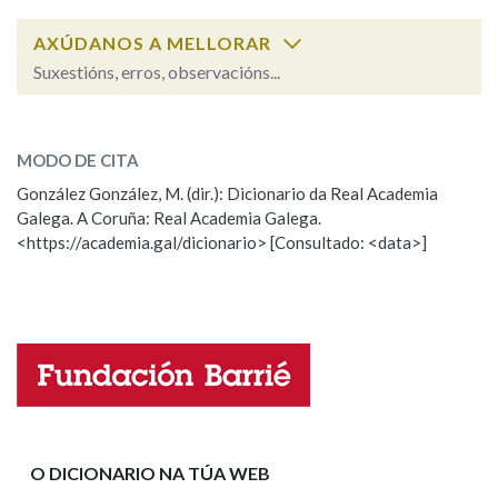
AXÚDANOS A MELLORAR
Suxestións, erros, observacións...
vivir
SOBRE A PALABRA:
MODO DE CITA
ESCOLLE UNHA OPCIÓN:
González González, M. (dir.): Dicionario da Real Academia
Galega. A Coruña: Real Academia Galega.
Observación
Hai un erro na palabra
<https://academia.gal/dicionario> [Consultado: <data>]
Propoño mellorar a definición
Actualización
Falta unha voz
Nome
Apelidos
O DICIONARIO NA TÚA WEB