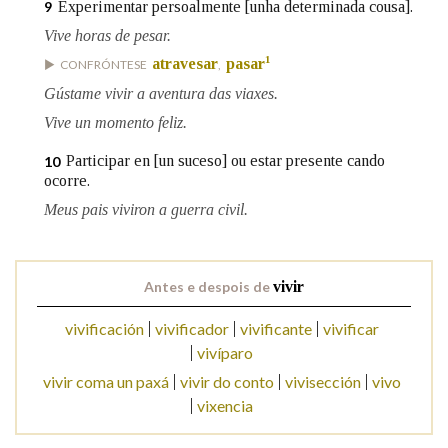
Experimentar persoalmente [unha determinada cousa].
9
Vive horas de pesar.
1
atravesar
pasar
CONFRÓNTESE
,
Gústame vivir a aventura das viaxes.
Vive un momento feliz.
Participar en [un suceso] ou estar presente cando
10
ocorre.
Meus pais viviron a guerra civil.
Antes e despois de
vivir
vivificación
vivificador
vivificante
vivificar
vivíparo
vivir coma un paxá
vivir do conto
vivisección
vivo
vixencia