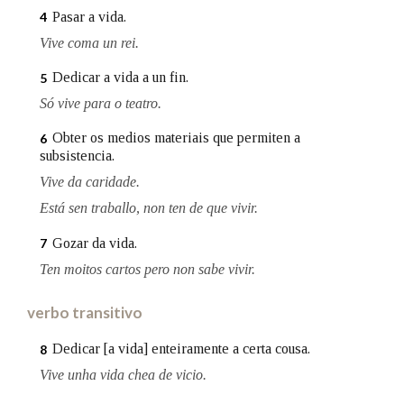
Pasar a vida.
4
Vive coma un rei.
Na fraseoloxía
Dedicar a vida a un fin.
5
Só vive para o teatro.
OUTRAS OPCIÓNS DE BUSCA
Obter os medios materiais que permiten a
6
subsistencia.
Marcas gramaticais
Vive da caridade.
Está sen traballo, non ten de que vivir.
Pertence a
Gozar da vida.
7
Ten moitos cartos pero non sabe vivir.
verbo transitivo
LIMPAR
BUSCA
Dedicar [a vida] enteiramente a certa cousa.
8
Vive unha vida chea de vicio.