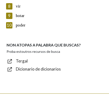
8
vir
Lin e acepto as condicións da política de
privacidade
9
botar
Introduce o código que aparece na imaxe:
10
poder
NON ATOPAS A PALABRA QUE BUSCAS?
Texto de verificación
Proba estoutros recursos de busca
Tergal
Dicionario de dicionarios
Enviar