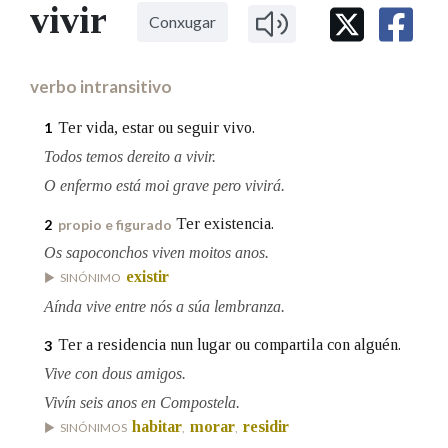
IDENTIDADE CORPORATIVA
vivir
Facebook
Twitter
Youtube
Instagram
Bluesky
Conxugar
BUSCAR NOS LEMAS
FIGURAS HOMENAXEADAS
MARCIAL DEL ADALID
HISTORIA
Comeza por
CASA-MUSEO EMILIA PARDO
verbo intransitivo
BAZÁN
60 ANOS DLG
PRIMAVERA DAS LETRAS
Ter vida, estar ou seguir vivo.
1
Remata por
PORTAL DAS PALABRAS
Todos temos dereito a vivir.
O enfermo está moi grave pero vivirá.
Contén
Ter existencia.
2
propio e figurado
Os sapoconchos viven moitos anos.
existir
SINÓNIMO
Aínda vive entre nós a súa lembranza.
BUSCAR NO CONTIDO
Ter a residencia nun lugar ou compartila con alguén.
3
Nas definicións
Vive con dous amigos.
Vivín seis anos en Compostela.
Nos exemplos
habitar
morar
residir
SINÓNIMOS
,
,