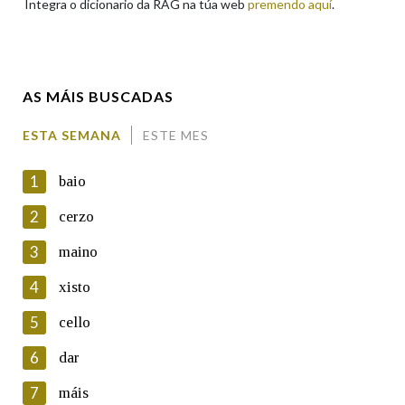
Integra o dicionario da RAG na túa web
premendo aquí
.
Enderezo electrónico
AS MÁIS BUSCADAS
Comentario
ESTA SEMANA
ESTE MES
1
baio
2
cerzo
3
maino
En cumprimento da normativa vixente en materia de
Protección de Datos de Carácter Persoal, a Real Academia
4
xisto
Galega informa a aqueles usuarios que faciliten o seu correo
electrónico, así como calquera outra información de carácter
5
cello
persoal, que estes datos serán obxecto de tratamento
automatizado de carácter confidencial e incorporados aos seus
6
dar
ficheiros informáticos. Así mesmo, os usuarios poderán exercer o
seu dereito de acceso, rectificación, oposición e cancelación dos
7
máis
seus datos poñéndose en contacto connosco.