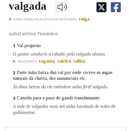
IDENTIDADE CORPORATIVA
valgada
Facebook
Twitter
Youtube
Instagram
Bluesky
BUSCAR NOS LEMAS
FIGURAS HOMENAXEADAS
MARCIAL DEL ADALID
HISTORIA
Comeza por
valga
PARA TODAS AS ACEPCIÓNS SINÓNIMO
CASA-MUSEO EMILIA PARDO
BAZÁN
60 ANOS DLG
substantivo feminino
PRIMAVERA DAS LETRAS
Remata por
PORTAL DAS PALABRAS
Val pequeno.
1
O pastor conduciu o rabaño pola valgada abaixo.
vaganta
valeira
valiña
SINÓNIMOS
,
,
Contén
Parte máis baixa dun val por onde corren as augas
2
naturais da chuvia, dos mananciais etc.
Ás dúas beiras do río esténdese unha fértil valgada.
BUSCAR NO CONTIDO
Camiño para o paso do gando transhumante.
3
Nas definicións
A rede de valgadas reais ten unha lonxitude de miles de
quilómetros.
Nos exemplos