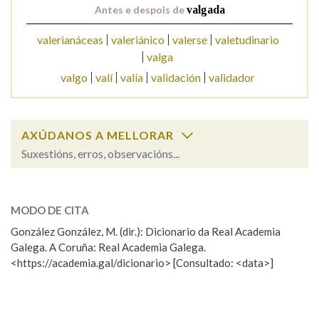
Antes e despois de
valgada
valerianáceas
valeriánico
valerse
valetudinario
Na fraseoloxía
valga
valgo
valí
valía
validación
validador
OUTRAS OPCIÓNS DE BUSCA
Marcas gramaticais
AXÚDANOS A MELLORAR
Suxestións, erros, observacións...
valgada
SOBRE A PALABRA:
Pertence a
MODO DE CITA
ESCOLLE UNHA OPCIÓN:
González González, M. (dir.): Dicionario da Real Academia
Galega. A Coruña: Real Academia Galega.
Observación
Hai un erro na palabra
LIMPAR
BUSCA
<https://academia.gal/dicionario> [Consultado: <data>]
Propoño mellorar a definición
Actualización
Falta unha voz