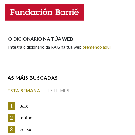
Nome
Apelidos
O DICIONARIO NA TÚA WEB
Integra o dicionario da RAG na túa web
premendo aquí
.
Enderezo electrónico
AS MÁIS BUSCADAS
Comentario
ESTA SEMANA
ESTE MES
1
baio
2
maino
3
cerzo
En cumprimento da normativa vixente en materia de