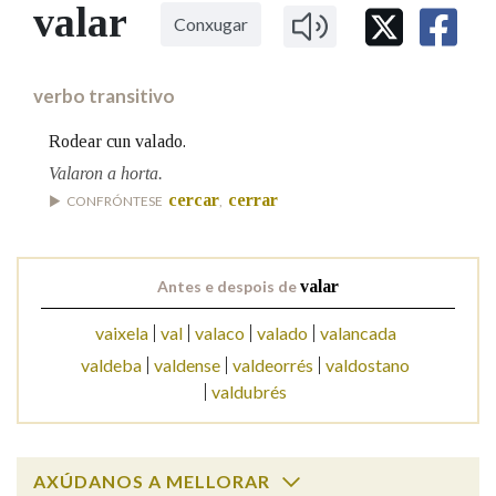
IDENTIDADE CORPORATIVA
valar
Facebook
Twitter
Youtube
Instagram
Bluesky
Conxugar
BUSCAR NOS LEMAS
FIGURAS HOMENAXEADAS
MARCIAL DEL ADALID
HISTORIA
Comeza por
CASA-MUSEO EMILIA PARDO
verbo transitivo
BAZÁN
60 ANOS DLG
PRIMAVERA DAS LETRAS
Rodear cun valado.
Remata por
PORTAL DAS PALABRAS
Valaron a horta.
cercar
cerrar
CONFRÓNTESE
,
Contén
Antes e despois de
valar
vaixela
val
valaco
valado
valancada
BUSCAR NO CONTIDO
valdeba
valdense
valdeorrés
valdostano
Nas definicións
valdubrés
Nos exemplos
AXÚDANOS A MELLORAR