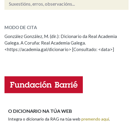
Suxestións, erros, observacións...
valar
Na fraseoloxía
SOBRE A PALABRA:
MODO DE CITA
ESCOLLE UNHA OPCIÓN:
González González, M. (dir.): Dicionario da Real Academia
Galega. A Coruña: Real Academia Galega.
Observación
Hai un erro na palabra
OUTRAS OPCIÓNS DE BUSCA
<https://academia.gal/dicionario> [Consultado: <data>]
Propoño mellorar a definición
Actualización
Marcas gramaticais
Falta unha voz
Pertence a
Nome
LIMPAR
BUSCA
Apelidos
O DICIONARIO NA TÚA WEB
Integra o dicionario da RAG na túa web
premendo aquí
.
Enderezo electrónico