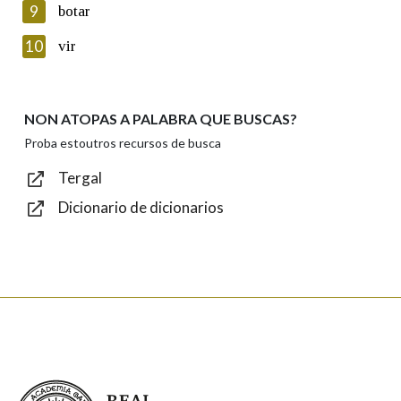
9
botar
Introduce o código que aparece na imaxe:
10
vir
NON ATOPAS A PALABRA QUE BUSCAS?
Texto de verificación
Proba estoutros recursos de busca
Tergal
Dicionario de dicionarios
Enviar
Real Academia Galega