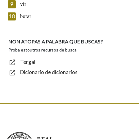
privacidade
9
vir
Introduce o código que aparece na imaxe:
10
botar
NON ATOPAS A PALABRA QUE BUSCAS?
Texto de verificación
Proba estoutros recursos de busca
Tergal
Dicionario de dicionarios
Enviar
Real Academia Galega