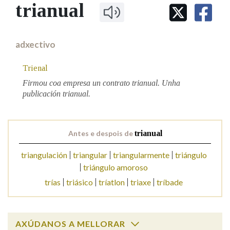
IDENTIDADE CORPORATIVA
trianual
Facebook
Twitter
Youtube
Instagram
Bluesky
BUSCAR NOS LEMAS
FIGURAS HOMENAXEADAS
MARCIAL DEL ADALID
HISTORIA
Comeza por
CASA-MUSEO EMILIA PARDO
adxectivo
BAZÁN
60 ANOS DLG
PRIMAVERA DAS LETRAS
Trienal
Remata por
PORTAL DAS PALABRAS
Firmou coa empresa un contrato trianual. Unha
publicación trianual.
Contén
Antes e despois de
trianual
triangulación
triangular
triangularmente
triángulo
BUSCAR NO CONTIDO
triángulo amoroso
Nas definicións
trías
triásico
tríatlon
triaxe
tríbade
Nos exemplos
AXÚDANOS A MELLORAR