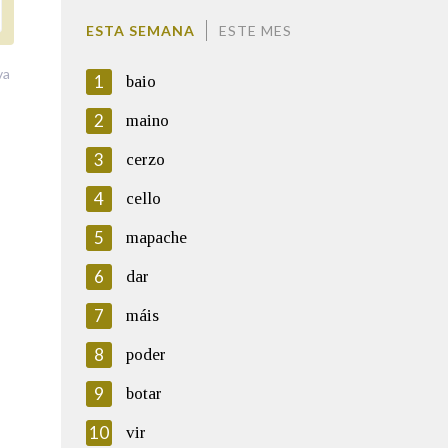
ESTA SEMANA
ESTE MES
va
1
baio
2
maino
3
cerzo
4
cello
5
mapache
6
dar
7
máis
8
poder
9
botar
10
vir