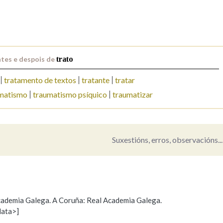
Pertence a
tes e despois de
trato
AXUDA NA BUSCA
LIMPAR
BUSCA
tratamento de textos
tratante
tratar
matismo
traumatismo psíquico
traumatizar
Suxestións, erros, observacións...
 Academia Galega. A Coruña: Real Academia Galega.
data>]
Propoño mellorar a definición
Actualización