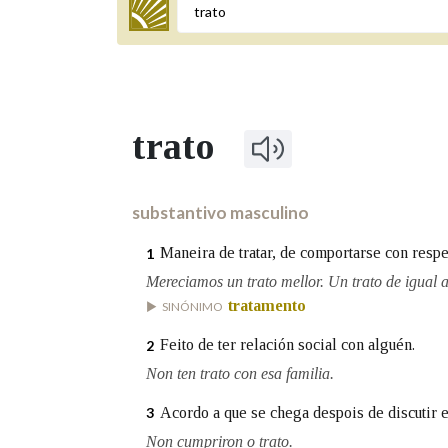
Termo a buscar
trato
BUSCAR NOS LEMAS
Comeza por
substantivo masculino
Maneira de tratar, de comportarse con respe
1
Remata por
Mereciamos un trato mellor. Un trato de igual a
tratamento
SINÓNIMO
Feito de ter relación social con alguén.
2
Contén
Non ten trato con esa familia.
Acordo a que se chega despois de discutir e
3
OUTRAS OPCIÓNS DE BUSCA
Non cumpriron o trato.