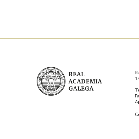
Falta unha voz
Nome
Apelido
Enderezo electrónico
Real Academia Galega
R
Comentario
1
T
F
A
C
En cumprimento da normativa vixente en materia de P
aqueles usuarios que faciliten o seu correo electrónico
serán obxecto de tratamento automatizado de carácter 