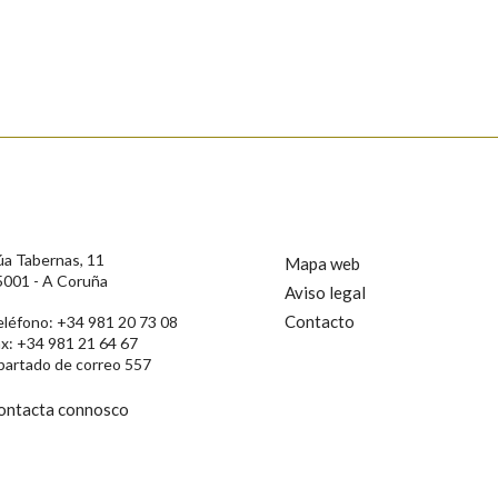
s
úa Tabernas, 11
Mapa web
5001 - A Coruña
Aviso legal
Contacto
eléfono: +34 981 20 73 08
ax: +34 981 21 64 67
partado de correo 557
ontacta connosco
rotección de Datos de Carácter Persoal, a Real Academia Galega informa a
, así como calquera outra información de carácter persoal, que estes datos
confidencial e incorporados aos seus ficheiros informáticos. Así mesmo, os