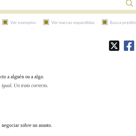
Ver exemplos
Ver marcas expandidas
Busca prediti
BUSCAR NO CONTIDO
Nas definicións
cto a alguén ou a algo.
Nos exemplos
 igual. Un trato correcto.
Na fraseoloxía
 negociar sobre un asunto.