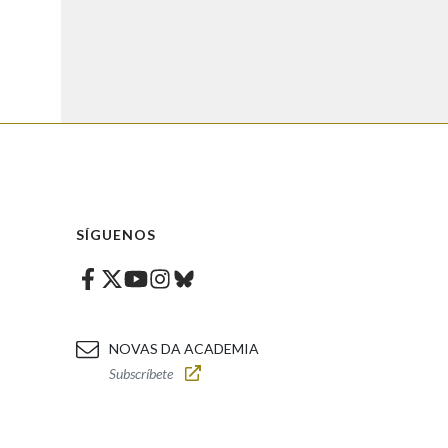
SÍGUENOS
Facebook
Twitter
Instagram
Bluesky
Youtube
NOVAS DA ACADEMIA
Subscríbete