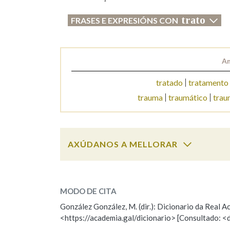
trato
FRASES E EXPRESIÓNS CON
Marcas gramaticais
An
tratado
tratamento
trauma
traumático
trau
AXÚDANOS A MELLORAR
trato
SOBRE A PALABRA:
MODO DE CITA
ESCOLLE UNHA OPCIÓN:
González González, M. (dir.): Dicionario da Real
<https://academia.gal/dicionario> [Consultado: <
Observación
Hai un erro na palabra