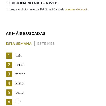
O DICIONARIO NA TÚA WEB
Integra o dicionario da RAG na túa web
premendo aquí
.
Enderezo electrónico
AS MÁIS BUSCADAS
Comentario
ESTA SEMANA
ESTE MES
1
baio
2
cerzo
3
maino
En cumprimento da normativa vixente en materia de
Protección de Datos de Carácter Persoal, a Real Academia
4
xisto
Galega informa a aqueles usuarios que faciliten o seu correo
electrónico, así como calquera outra información de carácter
5
cello
persoal, que estes datos serán obxecto de tratamento
automatizado de carácter confidencial e incorporados aos seus
6
dar
ficheiros informáticos. Así mesmo, os usuarios poderán exercer o