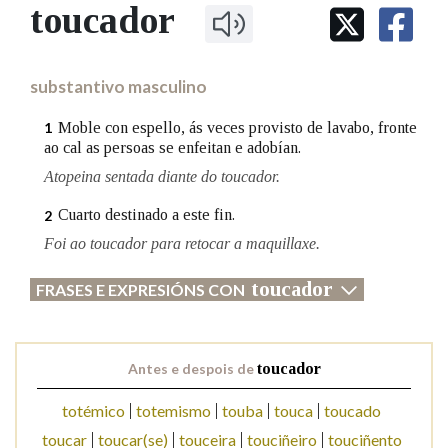
IDENTIDADE CORPORATIVA
toucador
Facebook
Twitter
Youtube
Instagram
Bluesky
BUSCAR NOS LEMAS
FIGURAS HOMENAXEADAS
MARCIAL DEL ADALID
HISTORIA
Comeza por
CASA-MUSEO EMILIA PARDO
substantivo masculino
BAZÁN
60 ANOS DLG
PRIMAVERA DAS LETRAS
Moble con espello, ás veces provisto de lavabo, fronte
1
Remata por
ao cal as persoas se enfeitan e adobían.
PORTAL DAS PALABRAS
Atopeina sentada diante do toucador.
Cuarto destinado a este fin.
2
Contén
Foi ao toucador para retocar a maquillaxe.
toucador
FRASES E EXPRESIÓNS CON
BUSCAR NO CONTIDO
Nas definicións
Antes e despois de
toucador
totémico
totemismo
touba
touca
toucado
Nos exemplos
toucar
toucar(se)
touceira
touciñeiro
touciñento