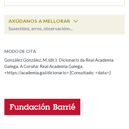
Na fraseoloxía
AXÚDANOS A MELLORAR
Suxestións, erros, observacións...
toucador
SOBRE A PALABRA:
OUTRAS OPCIÓNS DE BUSCA
MODO DE CITA
ESCOLLE UNHA OPCIÓN:
Marcas gramaticais
González González, M. (dir.): Dicionario da Real Academia
Galega. A Coruña: Real Academia Galega.
Observación
Hai un erro na palabra
<https://academia.gal/dicionario> [Consultado: <data>]
Pertence a
Propoño mellorar a definición
Actualización
Falta unha voz
LIMPAR
BUSCA
Nome
Apelidos