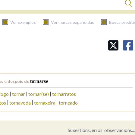
Ver exemplos
Ver marcas expandidas
Busca prediti
BUSCAR NO CONTIDO
Nas definicións
s e despois de
tornarse
Nos exemplos
fogo
tornar
tornar(se)
tornarratos
tos
tornavoda
tornaxeira
torneado
Na fraseoloxía
Suxestións, erros, observacións...