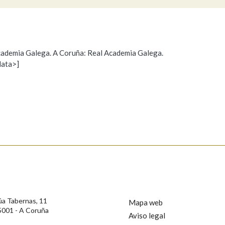
Pertence a
 Academia Galega. A Coruña: Real Academia Galega.
data>]
Propoño mellorar a definición
Actualización
AXUDA NA BUSCA
LIMPAR
BUSCA
s
úa Tabernas, 11
Mapa web
5001 - A Coruña
Aviso legal