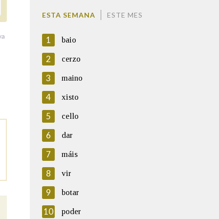
ESTA SEMANA
ESTE MES
va
1
baio
2
cerzo
3
maino
4
xisto
5
cello
6
dar
7
máis
8
vir
9
botar
10
poder