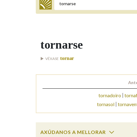
Termo a buscar
tornarse
BUSCAR NOS LEMAS
tornar
VÉXASE
Comeza por
Ante
Remata por
tornadoiro
torna
tornasol
tornaven
Contén
AXÚDANOS A MELLORAR
OUTRAS OPCIÓNS DE BUSCA