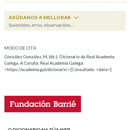
Na fraseoloxía
AXÚDANOS A MELLORAR
Suxestións, erros, observacións...
tope
SOBRE A PALABRA:
OUTRAS OPCIÓNS DE BUSCA
MODO DE CITA
ESCOLLE UNHA OPCIÓN:
Marcas gramaticais
González González, M. (dir.): Dicionario da Real Academia
Galega. A Coruña: Real Academia Galega.
Observación
Hai un erro na palabra
<https://academia.gal/dicionario> [Consultado: <data>]
Propoño mellorar a definición
Actualización
Pertence a
Falta unha voz
LIMPAR
BUSCA
Nome
Apelidos
O DICIONARIO NA TÚA WEB