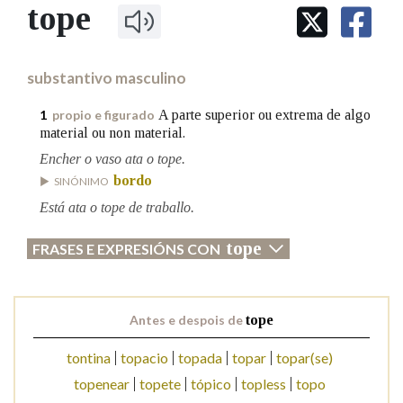
IDENTIDADE CORPORATIVA
tope
Facebook
Twitter
Youtube
Instagram
Bluesky
BUSCAR NOS LEMAS
FIGURAS HOMENAXEADAS
MARCIAL DEL ADALID
HISTORIA
Comeza por
CASA-MUSEO EMILIA PARDO
substantivo masculino
BAZÁN
60 ANOS DLG
PRIMAVERA DAS LETRAS
A parte superior ou extrema de algo
1
propio e figurado
Remata por
material ou non material.
PORTAL DAS PALABRAS
Encher o vaso ata o tope.
bordo
SINÓNIMO
Contén
Está ata o tope de traballo.
tope
FRASES E EXPRESIÓNS CON
BUSCAR NO CONTIDO
Nas definicións
Antes e despois de
tope
tontina
topacio
topada
topar
topar(se)
topenear
topete
tópico
topless
topo
Nos exemplos