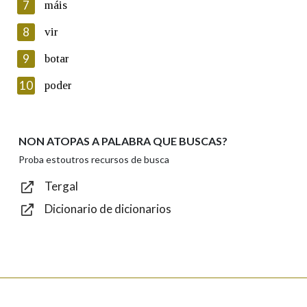
7
máis
seus datos poñéndose en contacto connosco.
8
vir
Lin e acepto as condicións da política de
privacidade
9
botar
Introduce o código que aparece na imaxe:
10
poder
NON ATOPAS A PALABRA QUE BUSCAS?
Texto de verificación
Proba estoutros recursos de busca
Tergal
Dicionario de dicionarios
Enviar