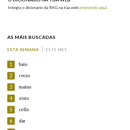
Integra o dicionario da RAG na túa web
premendo aquí
.
Enderezo electrónico
AS MÁIS BUSCADAS
Comentario
ESTA SEMANA
ESTE MES
1
baio
2
cerzo
3
maino
En cumprimento da normativa vixente en materia de
Protección de Datos de Carácter Persoal, a Real Academia
4
xisto
Galega informa a aqueles usuarios que faciliten o seu correo
electrónico, así como calquera outra información de carácter
5
cello
persoal, que estes datos serán obxecto de tratamento
automatizado de carácter confidencial e incorporados aos seus
6
dar
ficheiros informáticos. Así mesmo, os usuarios poderán exercer o
seu dereito de acceso, rectificación, oposición e cancelación dos