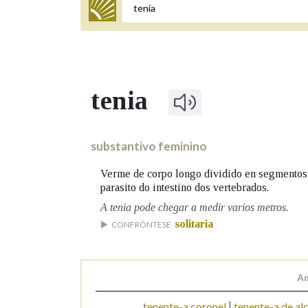
Termo a buscar
tenia
BUSCAR NOS LEMAS
Comeza por
substantivo feminino
Verme de corpo longo dividido en segmentos p
parasito do intestino dos vertebrados.
Remata por
A tenia pode chegar a medir varios metros.
solitaria
CONFRÓNTESE
Contén
An
OUTRAS OPCIÓNS DE BUSCA
tenente-a coronel
tenente-a de al