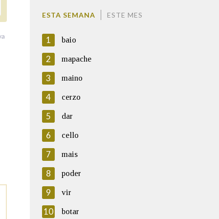
ESTA SEMANA
ESTE MES
va
1
baio
2
mapache
3
maino
4
cerzo
5
dar
6
cello
7
mais
8
poder
9
vir
10
botar