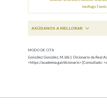
tenífugo
tenis
Marcas gramaticais
AXÚDANOS A MELLORAR
tenia
SOBRE A PALABRA:
MODO DE CITA
ESCOLLE UNHA OPCIÓN:
González González, M. (dir.): Dicionario da Real
<https://academia.gal/dicionario> [Consultado: <
Observación
Hai un erro na palabra
Falta unha voz
Nome
Apelido
Enderezo electrónico