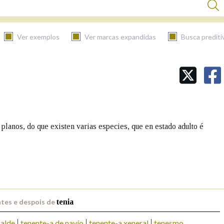
Ver exemplos
Ver marcas expandidas
Busca prediti
BUSCAR NO CONTIDO
Nas definicións
lanos, do que existen varias especies, que en estado adulto é
Nos exemplos
Na fraseoloxía
tes e despois de
tenia
calde
tenente-a de navío
tenente-a xeneral
tenesmo