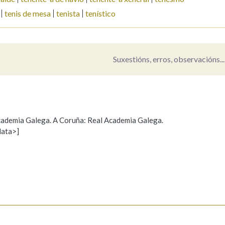
tenis de mesa
tenista
tenístico
Pertence a
Suxestións, erros, observacións...
AXUDA NA BUSCA
LIMPAR
BUSCA
 Academia Galega. A Coruña: Real Academia Galega.
data>]
Propoño mellorar a definición
Actualización
s