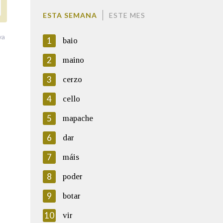
ESTA SEMANA
ESTE MES
va
1
baio
2
maino
3
cerzo
4
cello
5
mapache
6
dar
7
máis
8
poder
9
botar
10
vir