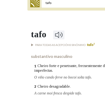
Termo a buscar
tafo
BUSCAR NOS LEMAS
1
tufo
PARA TODAS AS ACEPCIÓNS SINÓNIMO
Comeza por
substantivo masculino
Remata por
Cheiro forte e penetrante, frecuentemente 
1
imperfectas.
O viño cando ferve no bocoi solta tafo.
Contén
Cheiro desagradable.
2
A carne moi fresca despide tafo.
OUTRAS OPCIÓNS DE BUSCA