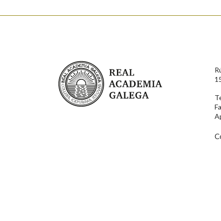
Enderezo electrónico
Real Academia Galega
R
Comentario
1
T
F
A
C
En cumprimento da normativa vixente en materia de P
aqueles usuarios que faciliten o seu correo electrónico
serán obxecto de tratamento automatizado de carácter 
usuarios poderán exercer o seu dereito de acceso, rect
connosco.
Lin e acepto as condicións da política de 