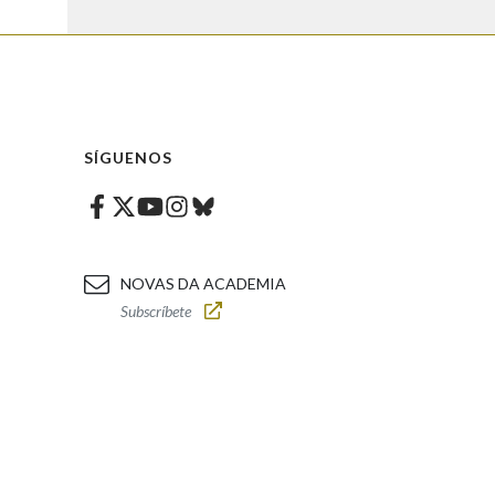
SÍGUENOS
Facebook
Twitter
Instagram
Bluesky
Youtube
NOVAS DA ACADEMIA
Subscríbete