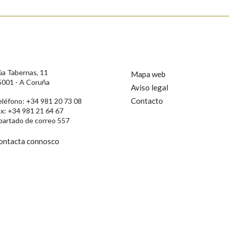
úa Tabernas, 11
Mapa web
5001 - A Coruña
Aviso legal
Contacto
eléfono: +34 981 20 73 08
ax: +34 981 21 64 67
partado de correo 557
ontacta connosco
rotección de Datos de Carácter Persoal, a Real Academia Galega informa a
, así como calquera outra información de carácter persoal, que estes datos
confidencial e incorporados aos seus ficheiros informáticos. Así mesmo, os
ificación, oposición e cancelación dos seus datos poñéndose en contacto
privacidade