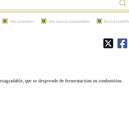
Ver exemplos
Ver marcas expandidas
Busca prediti
BUSCAR NO CONTIDO
Nas definicións
Nos exemplos
desagradable, que se desprende de fermentacións ou combustións
Na fraseoloxía