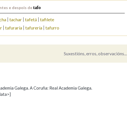
ntes e despois de
tafo
Pertence a
cha
tachar
tafetá
tafilete
ur
tafuraría
tafurería
tafurro
AXUDA NA BUSCA
LIMPAR
BUSCA
Suxestións, erros, observacións...
 Academia Galega. A Coruña: Real Academia Galega.
data>]
Propoño mellorar a definición
Actualización
s