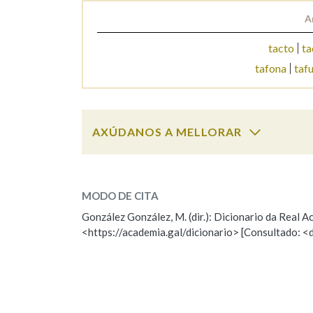
A
Marcas gramaticais
tacto
ta
tafona
taf
AXÚDANOS A MELLORAR
tafo
SOBRE A PALABRA:
MODO DE CITA
ESCOLLE UNHA OPCIÓN:
González González, M. (dir.): Dicionario da Real
<https://academia.gal/dicionario> [Consultado: <
Observación
Hai un erro na palabra
Falta unha voz
Nome
Apelido