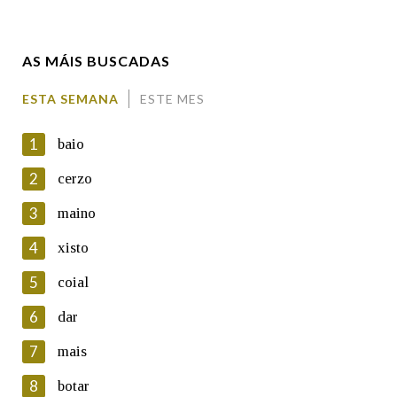
Enderezo electrónico
AS MÁIS BUSCADAS
Comentario
ESTA SEMANA
ESTE MES
1
baio
2
cerzo
3
maino
En cumprimento da normativa vixente en materia de
Protección de Datos de Carácter Persoal, a Real Academia
4
xisto
Galega informa a aqueles usuarios que faciliten o seu correo
electrónico, así como calquera outra información de carácter
5
coial
persoal, que estes datos serán obxecto de tratamento
automatizado de carácter confidencial e incorporados aos seus
6
dar
ficheiros informáticos. Así mesmo, os usuarios poderán exercer o
seu dereito de acceso, rectificación, oposición e cancelación dos
7
mais
seus datos poñéndose en contacto connosco.
8
botar
Lin e acepto as condicións da política de