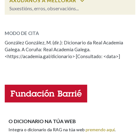
AXÚDANOS A MELLORAR
Suxestións, erros, observacións...
Na fraseoloxía
sucintamente
SOBRE A PALABRA:
MODO DE CITA
ESCOLLE UNHA OPCIÓN:
González González, M. (dir.): Dicionario da Real Academia
OUTRAS OPCIÓNS DE BUSCA
Galega. A Coruña: Real Academia Galega.
Observación
Hai un erro na palabra
<https://academia.gal/dicionario> [Consultado: <data>]
Marcas gramaticais
Propoño mellorar a definición
Actualización
Falta unha voz
Pertence a
Nome
LIMPAR
BUSCA
Apelidos
O DICIONARIO NA TÚA WEB
Integra o dicionario da RAG na túa web
premendo aquí
.