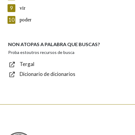
privacidade
9
vir
Introduce o código que aparece na imaxe:
10
poder
NON ATOPAS A PALABRA QUE BUSCAS?
Texto de verificación
Proba estoutros recursos de busca
Tergal
Dicionario de dicionarios
Enviar
Real Academia Galega