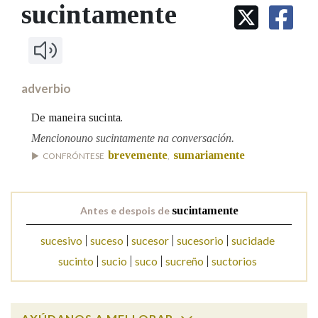
IDENTIDADE CORPORATIVA
sucintamente
Facebook
Twitter
Youtube
Instagram
Bluesky
BUSCAR NOS LEMAS
FIGURAS HOMENAXEADAS
MARCIAL DEL ADALID
HISTORIA
Comeza por
CASA-MUSEO EMILIA PARDO
BAZÁN
60 ANOS DLG
PRIMAVERA DAS LETRAS
adverbio
Remata por
PORTAL DAS PALABRAS
De maneira sucinta.
Mencionouno sucintamente na conversación.
brevemente
sumariamente
Contén
CONFRÓNTESE
,
Antes e despois de
sucintamente
BUSCAR NO CONTIDO
sucesivo
suceso
sucesor
sucesorio
sucidade
Nas definicións
sucinto
sucio
suco
sucreño
suctorios
Nos exemplos