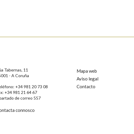
s
úa Tabernas, 11
Mapa web
5001 - A Coruña
Aviso legal
Contacto
eléfono: +34 981 20 73 08
ax: +34 981 21 64 67
partado de correo 557
ontacta connosco
rotección de Datos de Carácter Persoal, a Real Academia Galega informa a
, así como calquera outra información de carácter persoal, que estes datos
confidencial e incorporados aos seus ficheiros informáticos. Así mesmo, os