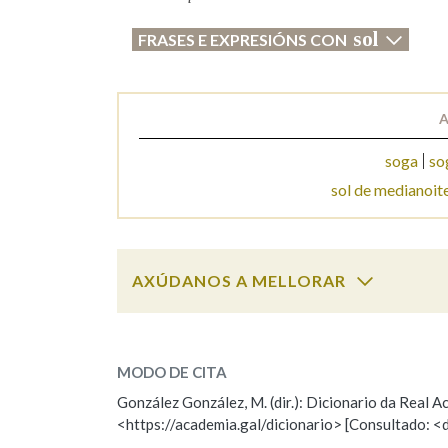
sol
FRASES E EXPRESIÓNS CON
Marcas gramaticais
A
soga
so
sol de medianoit
AXÚDANOS A MELLORAR
sol
SOBRE A PALABRA:
MODO DE CITA
ESCOLLE UNHA OPCIÓN:
González González, M. (dir.): Dicionario da Real
<https://academia.gal/dicionario> [Consultado: <
Observación
Hai un erro na palabra