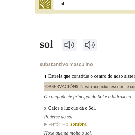
Termo a buscar
sol
BUSCAR NOS LEMAS
Comeza por
substantivo masculino
Estrela que constitúe o centro do noso siste
1
Remata por
OBSERVACIÓNS:
Nesta acepción escríbese co
O compoñente principal do Sol é o hidróxeno.
Calor e luz que dá o Sol.
Contén
2
Poñerse ao sol.
sombra
ANTÓNIMO
OUTRAS OPCIÓNS DE BUSCA
Hoxe quenta moito o sol.