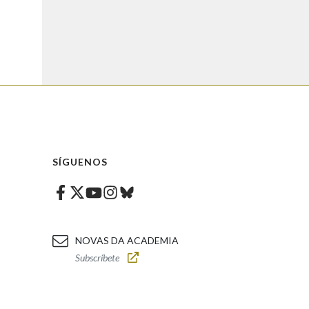
SÍGUENOS
Facebook
Twitter
Instagram
Bluesky
Youtube
NOVAS DA ACADEMIA
Subscríbete