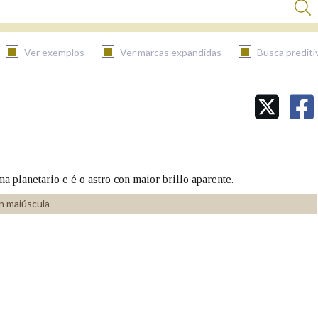
Ver exemplos
Ver marcas expandidas
Busca prediti
BUSCAR NO CONTIDO
Nas definicións
ma planetario e é o astro con maior brillo aparente.
Nos exemplos
n maiúscula
Na fraseoloxía