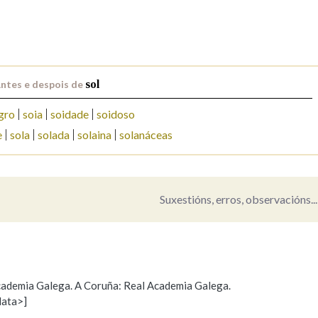
Pertence a
ntes e despois de
sol
AXUDA NA BUSCA
LIMPAR
BUSCA
gro
soia
soidade
soidoso
e
sola
solada
solaina
solanáceas
Suxestións, erros, observacións...
 Academia Galega. A Coruña: Real Academia Galega.
data>]
Propoño mellorar a definición
Actualización