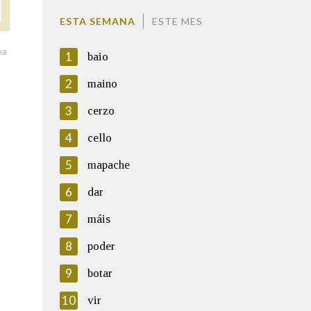
ESTA SEMANA
ESTE MES
va
1
baio
2
maino
3
cerzo
4
cello
5
mapache
6
dar
7
máis
8
poder
9
botar
10
vir