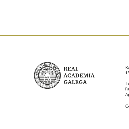
Falta unha voz
Nome
Apelido
Enderezo electrónico
Real Academia Galega
R
Comentario
1
T
F
A
C
En cumprimento da normativa vixente en materia de P
aqueles usuarios que faciliten o seu correo electrónico
serán obxecto de tratamento automatizado de carácter 