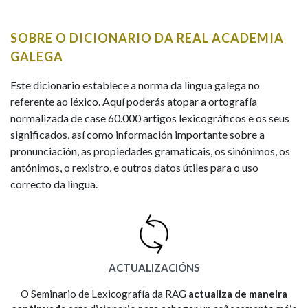
IDENTIDADE CORPORATIVA
Facebook
Twitter
Youtube
Instagram
Bluesky
BUSCAR NOS LEMAS
FIGURAS HOMENAXEADAS
MARCIAL DEL ADALID
SOBRE O DICIONARIO DA REAL ACADEMIA
HISTORIA
Comeza por
CASA-MUSEO EMILIA PARDO
GALEGA
BAZÁN
60 ANOS DLG
PRIMAVERA DAS LETRAS
Este dicionario establece a norma da lingua galega no
Remata por
referente ao léxico. Aquí poderás atopar a ortografía
PORTAL DAS PALABRAS
normalizada de case 60.000 artigos lexicográficos e os seus
significados, así como información importante sobre a
pronunciación, as propiedades gramaticais, os sinónimos, os
Contén
antónimos, o rexistro, e outros datos útiles para o uso
correcto da lingua.
BUSCAR NO CONTIDO
Nas definicións
ACTUALIZACIÓNS
Nos exemplos
O Seminario de Lexicografía da RAG
actualiza de maneira