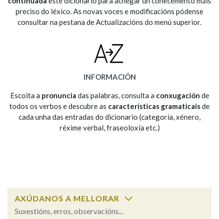
continuada
este dicionario para achegar un coñecemento máis
preciso do léxico. As novas voces e modificacións pódense
consultar na pestana de Actualizacións do menú superior.
Na fraseoloxía
OUTRAS OPCIÓNS DE BUSCA
INFORMACIÓN
Marcas gramaticais
Escoita a
pronuncia
das palabras, consulta a
conxugación
de
todos os verbos e descubre as
características gramaticais
de
cada unha das entradas do dicionario (categoría, xénero,
réxime verbal, fraseoloxía etc.)
Pertence a
LIMPAR
BUSCA
AXÚDANOS A MELLORAR
Suxestións, erros, observacións...