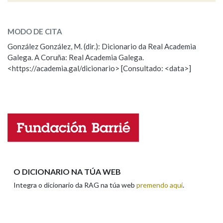
ESCOLLE UNHA OPCIÓN:
MODO DE CITA
Observación
Falta unha voz
González González, M. (dir.): Dicionario da Real Academia
Galega. A Coruña: Real Academia Galega.
Nome
<https://academia.gal/dicionario> [Consultado: <data>]
Apelidos
Enderezo electrónico
O DICIONARIO NA TÚA WEB
Integra o dicionario da RAG na túa web
premendo aquí
.
Comentario