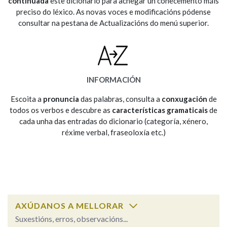
continuada
este dicionario para achegar un coñecemento máis
preciso do léxico. As novas voces e modificacións pódense
consultar na pestana de Actualizacións do menú superior.
Na fraseoloxía
OUTRAS OPCIÓNS DE BUSCA
INFORMACIÓN
Marcas gramaticais
Escoita a
pronuncia
das palabras, consulta a
conxugación
de
todos os verbos e descubre as
características gramaticais
de
cada unha das entradas do dicionario (categoría, xénero,
réxime verbal, fraseoloxía etc.)
Pertence a
LIMPAR
BUSCA
AXÚDANOS A MELLORAR
Suxestións, erros, observacións...