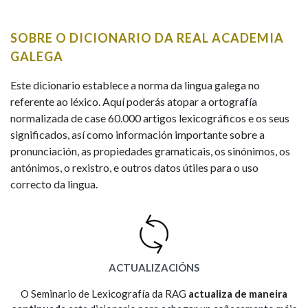
IDENTIDADE CORPORATIVA
Facebook
Twitter
Youtube
Instagram
Bluesky
BUSCAR NOS LEMAS
FIGURAS HOMENAXEADAS
MARCIAL DEL ADALID
SOBRE O DICIONARIO DA REAL ACADEMIA
HISTORIA
Comeza por
CASA-MUSEO EMILIA PARDO
GALEGA
BAZÁN
60 ANOS DLG
PRIMAVERA DAS LETRAS
Este dicionario establece a norma da lingua galega no
Remata por
referente ao léxico. Aquí poderás atopar a ortografía
PORTAL DAS PALABRAS
normalizada de case 60.000 artigos lexicográficos e os seus
significados, así como información importante sobre a
pronunciación, as propiedades gramaticais, os sinónimos, os
Contén
antónimos, o rexistro, e outros datos útiles para o uso
correcto da lingua.
BUSCAR NO CONTIDO
Nas definicións
ACTUALIZACIÓNS
Nos exemplos
O Seminario de Lexicografía da RAG
actualiza de maneira