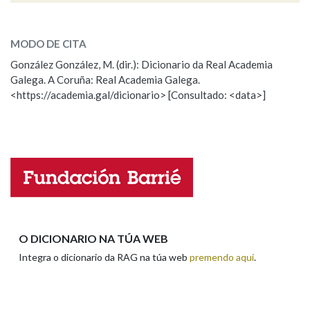
ESCOLLE UNHA OPCIÓN:
MODO DE CITA
Observación
Falta unha voz
González González, M. (dir.): Dicionario da Real Academia
Galega. A Coruña: Real Academia Galega.
Nome
<https://academia.gal/dicionario> [Consultado: <data>]
Apelidos
Enderezo electrónico
O DICIONARIO NA TÚA WEB
Integra o dicionario da RAG na túa web
premendo aquí
.
Comentario