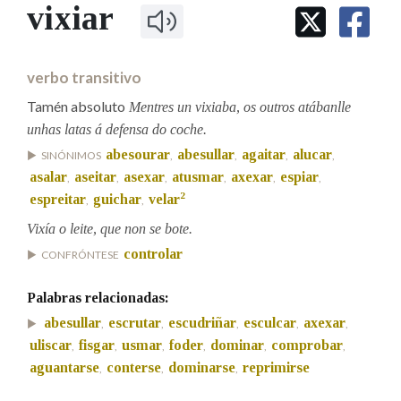
IDENTIDADE CORPORATIVA
vixiar
Facebook
Twitter
Youtube
Instagram
Bluesky
BUSCAR NOS LEMAS
FIGURAS HOMENAXEADAS
MARCIAL DEL ADALID
HISTORIA
Comeza por
CASA-MUSEO EMILIA PARDO
verbo transitivo
BAZÁN
60 ANOS DLG
Tamén absoluto
PRIMAVERA DAS LETRAS
Mentres un vixiaba, os outros atábanlle
Remata por
unhas latas á defensa do coche.
PORTAL DAS PALABRAS
abesourar
abesullar
agaitar
alucar
SINÓNIMOS
,
,
,
,
asalar
aseitar
asexar
atusmar
axexar
espiar
,
,
,
,
,
,
Contén
2
espreitar
guichar
velar
,
,
Vixía o leite, que non se bote.
controlar
CONFRÓNTESE
BUSCAR NO CONTIDO
Palabras relacionadas:
Nas definicións
abesullar
escrutar
escudriñar
esculcar
axexar
,
,
,
,
,
uliscar
fisgar
usmar
foder
dominar
comprobar
,
,
,
,
,
,
aguantarse
conterse
dominarse
reprimirse
,
,
,
Nos exemplos