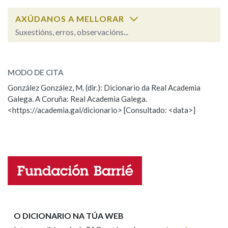
AXÚDANOS A MELLORAR
Na fraseoloxía
Suxestións, erros, observacións...
vixiar
SOBRE A PALABRA:
MODO DE CITA
OUTRAS OPCIÓNS DE BUSCA
ESCOLLE UNHA OPCIÓN:
González González, M. (dir.): Dicionario da Real Academia
Marcas gramaticais
Galega. A Coruña: Real Academia Galega.
Observación
Hai un erro na palabra
<https://academia.gal/dicionario> [Consultado: <data>]
Propoño mellorar a definición
Actualización
Pertence a
Falta unha voz
Nome
LIMPAR
BUSCA
Apelidos
O DICIONARIO NA TÚA WEB