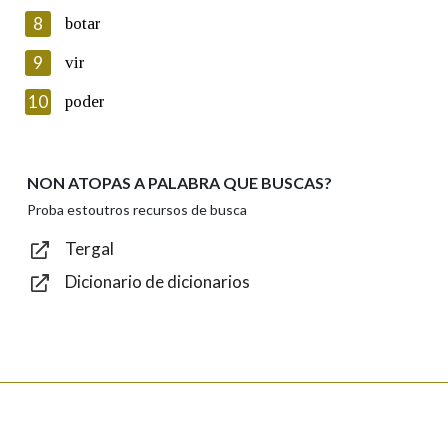
8
botar
Lin e acepto as condicións da política de
privacidade
9
vir
Introduce o código que aparece na imaxe:
10
poder
NON ATOPAS A PALABRA QUE BUSCAS?
Texto de verificación
Proba estoutros recursos de busca
Tergal
Dicionario de dicionarios
Enviar