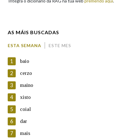
Integra o dicionario da RAG na túa web
premendo aquí
.
Enderezo electrónico
AS MÁIS BUSCADAS
Comentario
ESTA SEMANA
ESTE MES
1
baio
2
cerzo
3
maino
En cumprimento da normativa vixente en materia de
Protección de Datos de Carácter Persoal, a Real Academia
4
xisto
Galega informa a aqueles usuarios que faciliten o seu correo
electrónico, así como calquera outra información de carácter
5
coial
persoal, que estes datos serán obxecto de tratamento
automatizado de carácter confidencial e incorporados aos seus
6
dar
ficheiros informáticos. Así mesmo, os usuarios poderán exercer o
seu dereito de acceso, rectificación, oposición e cancelación dos
7
mais
seus datos poñéndose en contacto connosco.