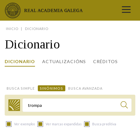
Real Academia Galega
INICIO
DICIONARIO
A LINGUA
Dicionario
A INSTITUCIÓN
LETRAS GALEGAS
DICIONARIO
ACTUALIZACIÓNS
CRÉDITOS
COMUNICACIÓN
Real Academia Galega
Pleno da RAG
Begoña Caamaño
Guía de apelidos galegos
DICIONARIOS
NOVAS
O IDIOMA
PRESENTACIÓN
LETRAS GALEGAS 2026
DICIONARIO DA RAG
VÍDEOS
BUSCA SIMPLE
SINÓNIMOS
BUSCA AVANZADA
BIBLIOTECA
BIOGRAFÍA
DATOS DE USO
HISTORIA DA RAG
GUÍA DE NOMES GALEGOS
ENTREVISTAS
HEMEROTECA
OBRAS
ESTATUS ACTUAL
ACADÉMICOS E ACADÉMICAS
GUÍA DE APELIDOS GALEGOS
FOTOGALERÍAS
Termo a buscar
ARQUIVO
NOVAS
LIGAZÓNS
ORGANIZACIÓN
NOMES GALEGOS DAS AVES
TRIBUNAS
PUBLICACIÓNS
ENTREVISTAS
PORTAL DAS PALABRAS
ESTATUTOS E REGULAMENTOS
Ver exemplos
Ver marcas expandidas
Busca preditiva
ANO CASTELAO
VÍDEOS
CONTACTO
GALEGO SEN FRONTEIRAS
ACORDOS E CONVENIOS
RECURSOS