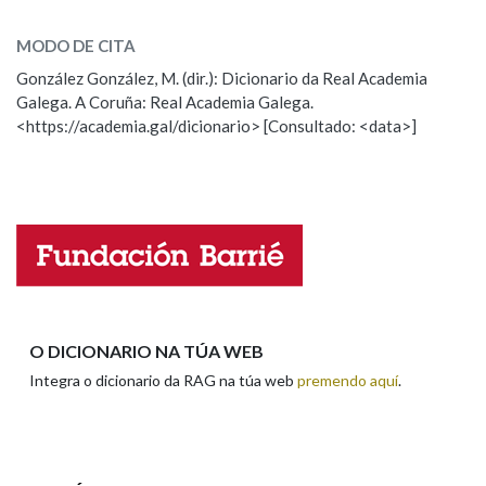
trompa
SOBRE A PALABRA:
MODO DE CITA
ESCOLLE UNHA OPCIÓN:
Na fraseoloxía
González González, M. (dir.): Dicionario da Real Academia
Galega. A Coruña: Real Academia Galega.
Observación
Hai un erro na palabra
<https://academia.gal/dicionario> [Consultado: <data>]
Propoño mellorar a definición
Actualización
OUTRAS OPCIÓNS DE BUSCA
Falta unha voz
Marcas gramaticais
Nome
Pertence a
Apelidos
O DICIONARIO NA TÚA WEB
LIMPAR
BUSCA
Integra o dicionario da RAG na túa web
premendo aquí
.
Enderezo electrónico