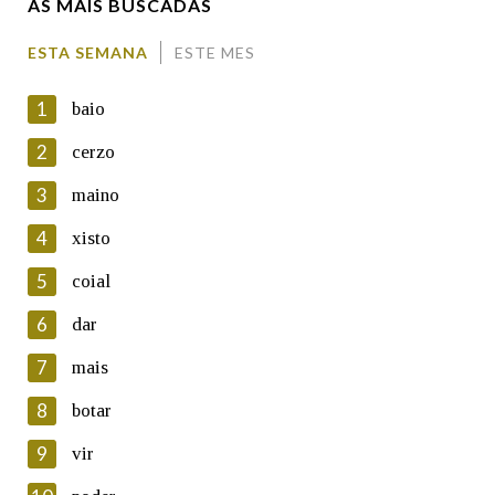
AS MÁIS BUSCADAS
Comentario
ESTA SEMANA
ESTE MES
1
baio
2
cerzo
3
maino
En cumprimento da normativa vixente en materia de
Protección de Datos de Carácter Persoal, a Real Academia
4
xisto
Galega informa a aqueles usuarios que faciliten o seu correo
electrónico, así como calquera outra información de carácter
5
coial
persoal, que estes datos serán obxecto de tratamento
automatizado de carácter confidencial e incorporados aos seus
6
dar
ficheiros informáticos. Así mesmo, os usuarios poderán exercer o
seu dereito de acceso, rectificación, oposición e cancelación dos
7
mais
seus datos poñéndose en contacto connosco.
8
botar
Lin e acepto as condicións da política de
privacidade
9
vir
Introduce o código que aparece na imaxe: