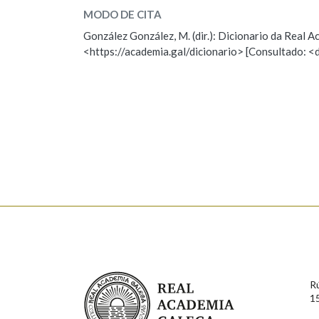
MODO DE CITA
ESCOLLE UNHA OPCIÓN:
Marcas gramaticais
González González, M. (dir.): Dicionario da Real
<https://academia.gal/dicionario> [Consultado: <
Observación
Hai un erro na palabra
Falta unha voz
Nome
Apelido
Enderezo electrónico
Comentario
Real Academia Galega
R
1