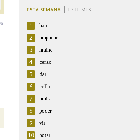
ESTA SEMANA
ESTE MES
va
1
baio
2
mapache
3
maino
4
cerzo
5
dar
6
cello
7
mais
8
poder
9
vir
10
botar