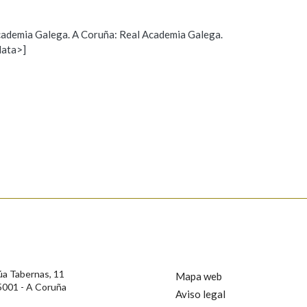
Pertence a
 Academia Galega. A Coruña: Real Academia Galega.
data>]
Propoño mellorar a definición
Actualización
AXUDA NA BUSCA
LIMPAR
BUSCA
s
úa Tabernas, 11
Mapa web
5001 - A Coruña
Aviso legal