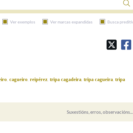
Ver exemplos
Ver marcas expandidas
Busca prediti
BUSCAR NO CONTIDO
Nas definicións
iro
cagueiro
reipérez
tripa cagadeira
tripa cagueira
tripa
,
,
,
,
,
Nos exemplos
Na fraseoloxía
Suxestións, erros, observacións...