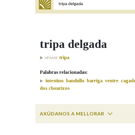
Termo a buscar
tripa delgada
BUSCAR NOS LEMAS
tripa
VÉXASE
Comeza por
Palabras relacionadas:
intestino
bandullo
barriga
ventre
cagade
,
,
,
,
Remata por
dos chourizos
Contén
AXÚDANOS A MELLORAR
tripa delgada
SOBRE A PALABRA:
OUTRAS OPCIÓNS DE BUSCA