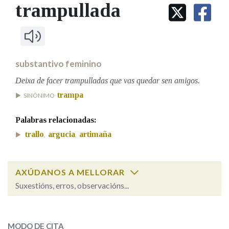
IDENTIDADE CORPORATIVA
trampullada
Facebook
Twitter
Youtube
Instagram
Bluesky
BUSCAR NOS LEMAS
FIGURAS HOMENAXEADAS
MARCIAL DEL ADALID
HISTORIA
Comeza por
CASA-MUSEO EMILIA PARDO
BAZÁN
60 ANOS DLG
PRIMAVERA DAS LETRAS
substantivo feminino
Remata por
PORTAL DAS PALABRAS
Deixa de facer trampulladas que vas quedar sen amigos.
trampa
SINÓNIMO
Contén
Palabras relacionadas:
trallo
argucia
artimaña
,
,
BUSCAR NO CONTIDO
AXÚDANOS A MELLORAR
Nas definicións
Suxestións, erros, observacións...
trampullada
SOBRE A PALABRA:
Nos exemplos
MODO DE CITA