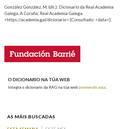
ESCOLLE UNHA OPCIÓN:
González González, M. (dir.): Dicionario da Real Academia
Galega. A Coruña: Real Academia Galega.
Observación
Hai un erro na palabra
Na fraseoloxía
<https://academia.gal/dicionario> [Consultado: <data>]
Propoño mellorar a definición
Actualización
Falta unha voz
OUTRAS OPCIÓNS DE BUSCA
Nome
Marcas gramaticais
Pertence a
Apelidos
O DICIONARIO NA TÚA WEB
Integra o dicionario da RAG na túa web
premendo aquí
.
LIMPAR
BUSCA
Enderezo electrónico
AS MÁIS BUSCADAS
Comentario
ESTA SEMANA
ESTE MES