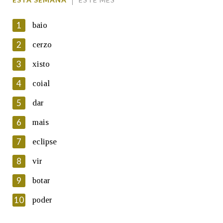
1
baio
2
cerzo
3
xisto
En cumprimento da normativa vixente en materia de
Protección de Datos de Carácter Persoal, a Real Academia
4
coial
Galega informa a aqueles usuarios que faciliten o seu correo
electrónico, así como calquera outra información de carácter
5
dar
persoal, que estes datos serán obxecto de tratamento
automatizado de carácter confidencial e incorporados aos seus
6
mais
ficheiros informáticos. Así mesmo, os usuarios poderán exercer o
seu dereito de acceso, rectificación, oposición e cancelación dos
7
eclipse
seus datos poñéndose en contacto connosco.
8
vir
Lin e acepto as condicións da política de
privacidade
9
botar
Introduce o código que aparece na imaxe:
10
poder