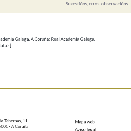
Suxestións, erros, observacións...
Pertence a
 Academia Galega. A Coruña: Real Academia Galega.
AXUDA NA BUSCA
LIMPAR
BUSCA
data>]
Propoño mellorar a definición
Actualización
s
úa Tabernas, 11
Mapa web
5001 - A Coruña
Aviso legal