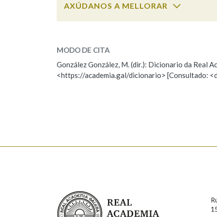
AXÚDANOS A MELLORAR
Marcas gramaticais
trabatel
SOBRE A PALABRA:
MODO DE CITA
ESCOLLE UNHA OPCIÓN:
González González, M. (dir.): Dicionario da Real
<https://academia.gal/dicionario> [Consultado: <
Observación
Hai un erro na palabra
Falta unha voz
Nome
Apelido
Enderezo electrónico
Real Academia Galega
R
Comentario
1