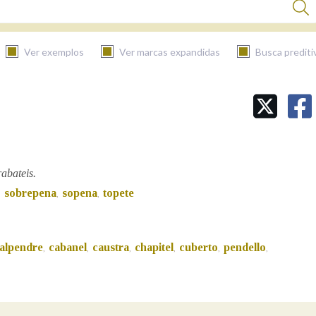
Ver exemplos
Ver marcas expandidas
Busca prediti
BUSCAR NO CONTIDO
Nas definicións
abateis.
sobrepena
sopena
topete
,
,
,
Nos exemplos
alpendre
cabanel
caustra
chapitel
cuberto
pendello
,
,
,
,
,
,
Na fraseoloxía