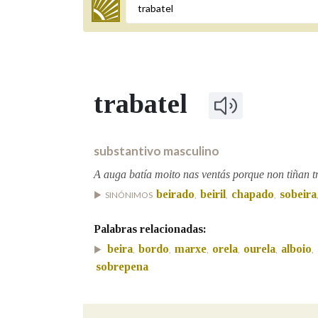
Termo a buscar
trabatel
BUSCAR NOS LEMAS
Comeza por
substantivo masculino
A auga batía moito nas ventás porque non tiñan tr
beirado
beiril
chapado
sobeira
SINÓNIMOS
,
,
,
Remata por
Palabras relacionadas:
beira
bordo
marxe
orela
ourela
alboio
,
,
,
,
,
,
Contén
sobrepena
OUTRAS OPCIÓNS DE BUSCA