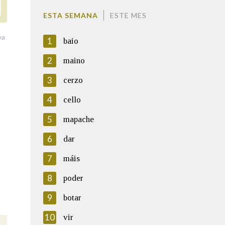
ESTA SEMANA
ESTE MES
va
1
baio
2
maino
3
cerzo
4
cello
5
mapache
6
dar
7
máis
8
poder
9
botar
10
vir