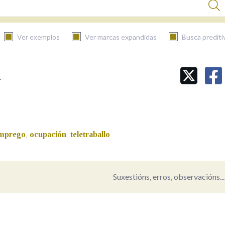
Ver exemplos
Ver marcas expandidas
Busca prediti
a
BUSCAR NO CONTIDO
Nas definicións
mprego
ocupación
teletraballo
,
,
Nos exemplos
Suxestións, erros, observacións...
Na fraseoloxía
ancia