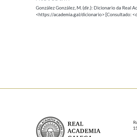
ESCOLLE UNHA OPCIÓN:
González González, M. (dir.): Dicionario da Real
Marcas gramaticais
<https://academia.gal/dicionario> [Consultado: <
Observación
Hai un erro na palabra
Falta unha voz
Nome
Apelido
Enderezo electrónico
Comentario
Real Academia Galega
R
1