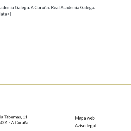
 Academia Galega. A Coruña: Real Academia Galega.
Pertence a
data>]
Propoño mellorar a definición
Actualización
s
AXUDA NA BUSCA
LIMPAR
BUSCA
úa Tabernas, 11
Mapa web
5001 - A Coruña
Aviso legal