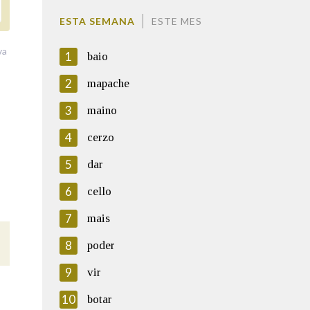
ESTA SEMANA
ESTE MES
va
1
baio
2
mapache
3
maino
4
cerzo
5
dar
6
cello
7
mais
8
poder
9
vir
10
botar