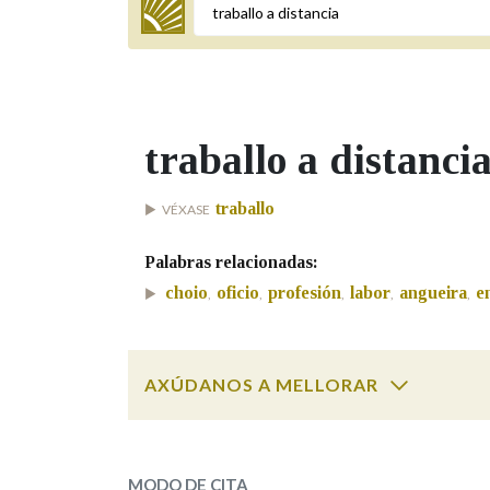
Termo a buscar
traballo a distanci
BUSCAR NOS LEMAS
traballo
VÉXASE
Comeza por
Palabras relacionadas:
choio
oficio
profesión
labor
angueira
e
,
,
,
,
,
Remata por
AXÚDANOS A MELLORAR
Contén
traballo a dist
SOBRE A PALABRA:
OUTRAS OPCIÓNS DE BUSCA
MODO DE CITA