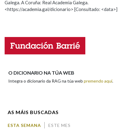
Galega. A Coruña: Real Academia Galega.
Observación
Hai un erro na palabra
<https://academia.gal/dicionario> [Consultado: <data>]
Propoño mellorar a definición
Actualización
Na fraseoloxía
Falta unha voz
Nome
OUTRAS OPCIÓNS DE BUSCA
Marcas gramaticais
Apelidos
O DICIONARIO NA TÚA WEB
Pertence a
Integra o dicionario da RAG na túa web
premendo aquí
.
Enderezo electrónico
LIMPAR
BUSCA
AS MÁIS BUSCADAS
Comentario
ESTA SEMANA
ESTE MES