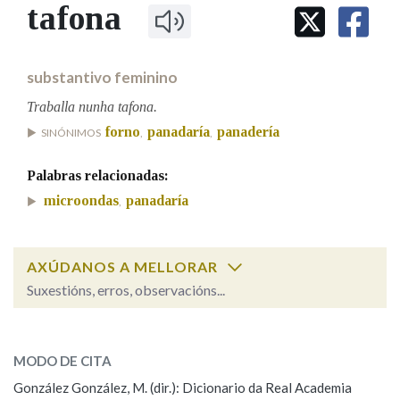
IDENTIDADE CORPORATIVA
tafona
Facebook
Twitter
Youtube
Instagram
Bluesky
BUSCAR NOS LEMAS
FIGURAS HOMENAXEADAS
MARCIAL DEL ADALID
HISTORIA
Comeza por
CASA-MUSEO EMILIA PARDO
substantivo feminino
BAZÁN
60 ANOS DLG
PRIMAVERA DAS LETRAS
Traballa nunha tafona.
Remata por
forno
panadaría
panadería
PORTAL DAS PALABRAS
SINÓNIMOS
,
,
Palabras relacionadas:
Contén
microondas
panadaría
,
AXÚDANOS A MELLORAR
BUSCAR NO CONTIDO
Suxestións, erros, observacións...
Nas definicións
tafona
SOBRE A PALABRA:
MODO DE CITA
ESCOLLE UNHA OPCIÓN:
Nos exemplos
González González, M. (dir.): Dicionario da Real Academia