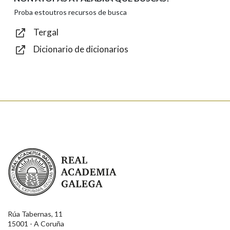
Texto de verificación
Proba estoutros recursos de busca
Tergal
Dicionario de dicionarios
Enviar
Real Academia Galega
Rúa Tabernas, 11
15001 - A Coruña