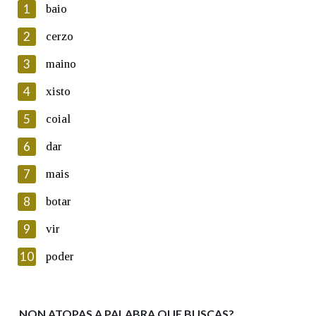
1
baio
2
cerzo
3
maino
En cumprimento da normativa vixente en materia de
Protección de Datos de Carácter Persoal, a Real Academia
4
xisto
Galega informa a aqueles usuarios que faciliten o seu correo
electrónico, así como calquera outra información de carácter
5
coial
persoal, que estes datos serán obxecto de tratamento
automatizado de carácter confidencial e incorporados aos seus
6
dar
ficheiros informáticos. Así mesmo, os usuarios poderán exercer o
seu dereito de acceso, rectificación, oposición e cancelación dos
7
mais
seus datos poñéndose en contacto connosco.
8
botar
Lin e acepto as condicións da política de
privacidade
9
vir
Introduce o código que aparece na imaxe:
10
poder
NON ATOPAS A PALABRA QUE BUSCAS?