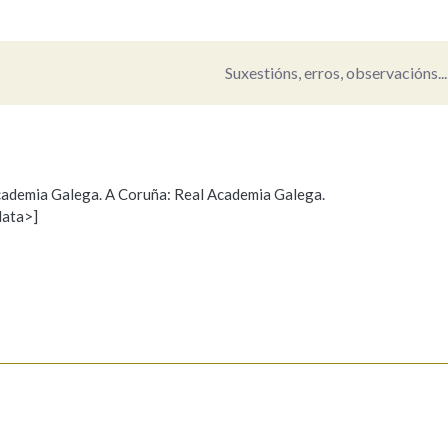
Pertence a
Suxestións, erros, observacións...
AXUDA NA BUSCA
LIMPAR
BUSCA
 Academia Galega. A Coruña: Real Academia Galega.
data>]
Propoño mellorar a definición
Actualización
s