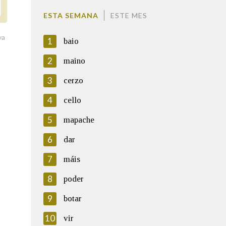
ESTA SEMANA
ESTE MES
va
1
baio
2
maino
3
cerzo
4
cello
5
mapache
6
dar
7
máis
8
poder
9
botar
10
vir