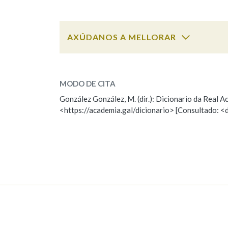
Marcas gramaticais
AXÚDANOS A MELLORAR
sucesivo
SOBRE A PALABRA:
MODO DE CITA
ESCOLLE UNHA OPCIÓN:
González González, M. (dir.): Dicionario da Real
<https://academia.gal/dicionario> [Consultado: <
Observación
Hai un erro na palabra
Falta unha voz
Nome
Apelido
Enderezo electrónico