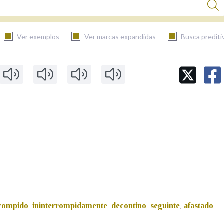
Ver exemplos
Ver marcas expandidas
Busca prediti
BUSCAR NO CONTIDO
Nas definicións
Nos exemplos
Na fraseoloxía
rrompido
ininterrompidamente
decontino
seguinte
afastado
,
,
,
,
,