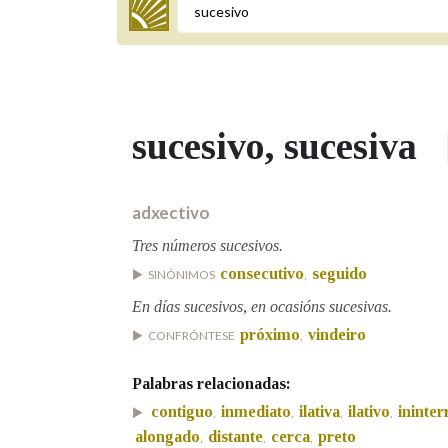
Termo a buscar
sucesivo
, sucesiva
BUSCAR NOS LEMAS
Comeza por
adxectivo
Tres números sucesivos.
consecutivo
seguido
SINÓNIMOS
,
Remata por
En días sucesivos, en ocasións sucesivas.
próximo
vindeiro
CONFRÓNTESE
,
Contén
Palabras relacionadas:
contiguo
inmediato
ilativa
ilativo
ininte
,
,
,
,
alongado
distante
cerca
preto
,
,
,
OUTRAS OPCIÓNS DE BUSCA